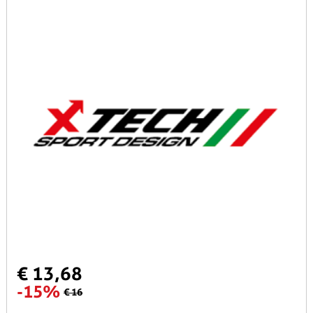
€ 13,68
-15%
€ 16