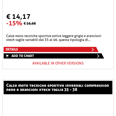
€ 14,17
-15%
€ 16,68
calze moto tecniche sportive estive leggere grigie e arancioni
xtech taglie variabili dal 35 al 46. questa tipologia di...
DETAILS
ADD TO CHART
AVAILABLE IN OTHER VERSIONS
calze moto tecniche sportive invernali compression
nere e arancioni xtech taglia 35 - 38