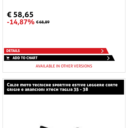
€ 58,65
-14,87%
€ 68,89
DETAILS
ADD TO CHART
AVAILABLE IN OTHER VERSIONS
calze moto tecniche sportive estive leggere corte
grigie e arancioni xtech taglia 35 - 38