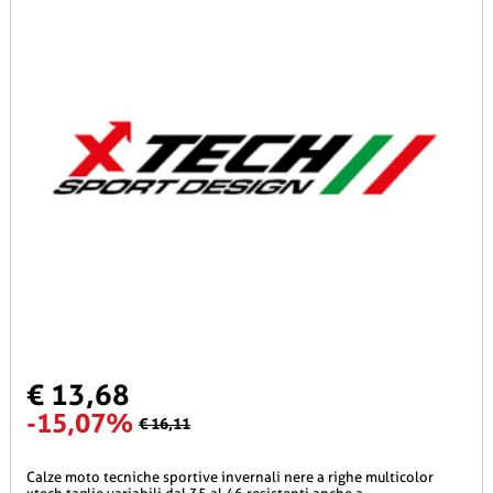
€ 13,68
-15,07%
€ 16,11
calze moto tecniche sportive invernali nere a righe multicolor