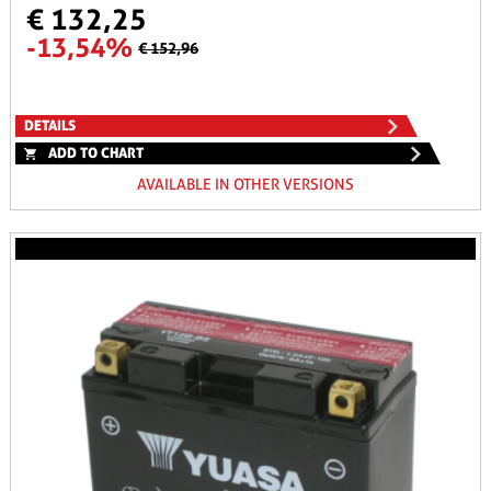
€ 132,25
-13,54%
€ 152,96
DETAILS
ADD TO CHART
AVAILABLE IN OTHER VERSIONS