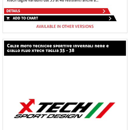
xtech taglie variabili dal 35 al 46 resistenti anche a...
DETAILS
ADD TO CHART
AVAILABLE IN OTHER VERSIONS
calze moto tecniche sportive invernali nere e
giallo fluo xtech taglia 35 - 38