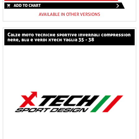
ADD TO CHART
AVAILABLE IN OTHER VERSIONS
calze moto tecniche sportive invernali compression
nere, blu e verdi xtech taglia 35 - 38