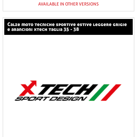
AVAILABLE IN OTHER VERSIONS
calze moto tecniche sportive estive leggere grigie
e arancioni xtech taglia 35 - 38