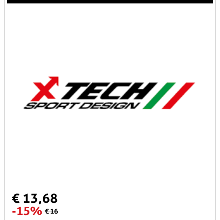
€ 13,68
-15%
€ 16