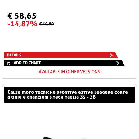
€ 58,65
-14,87%
€ 68,89
DETAILS
ADD TO CHART
AVAILABLE IN OTHER VERSIONS
calze moto tecniche sportive estive leggere corte
grigie e arancioni xtech taglia 35 - 38