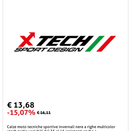
€ 13,68
-15,07%
€ 16,11
calze moto tecniche sportive invernali nere a righe multicolor