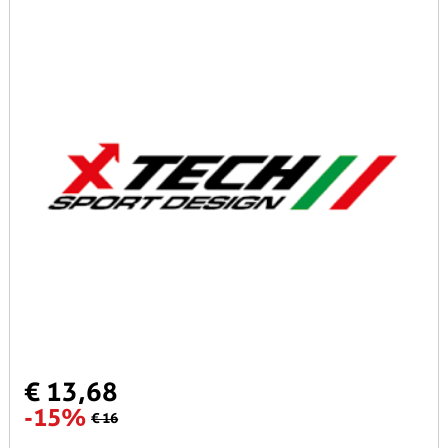
€ 13,68
-15%
€ 16