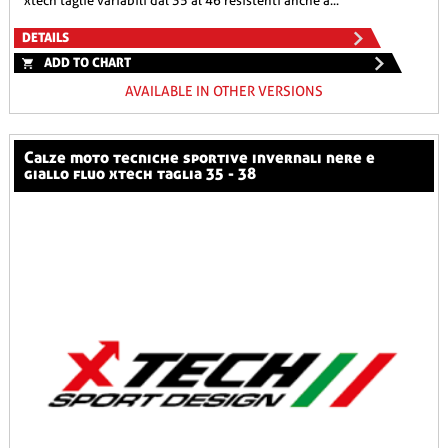
xtech taglie variabili dal 35 al 46 resistenti anche a...
DETAILS
ADD TO CHART
AVAILABLE IN OTHER VERSIONS
calze moto tecniche sportive invernali nere e
giallo fluo xtech taglia 35 - 38