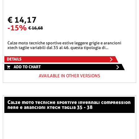
€ 14,17
-15%
€ 16,68
calze moto tecniche sportive estive leggere grigie e arancioni
xtech taglie variabili dal 35 al 46. questa tipologia di...
DETAILS
ADD TO CHART
AVAILABLE IN OTHER VERSIONS
calze moto tecniche sportive invernali compression
nere e arancioni xtech taglia 35 - 38