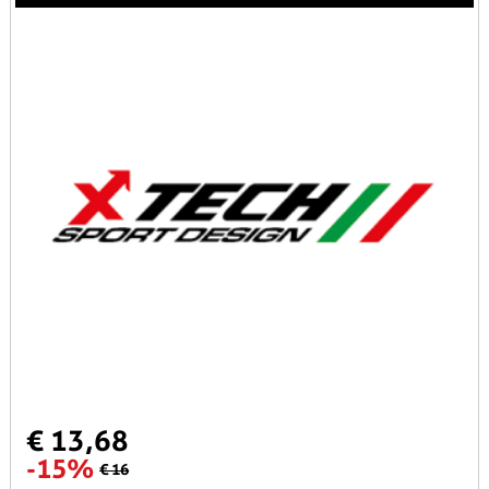
€ 13,68
-15%
€ 16