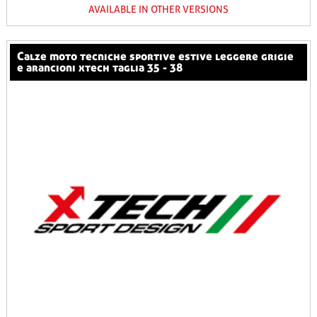
AVAILABLE IN OTHER VERSIONS
calze moto tecniche sportive estive leggere grigie
e arancioni xtech taglia 35 - 38