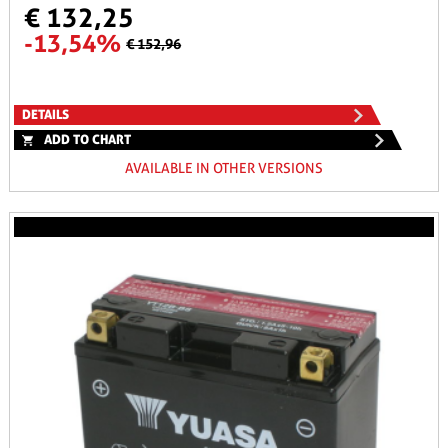
€ 132,25
-13,54%
€ 152,96
DETAILS
ADD TO CHART
AVAILABLE IN OTHER VERSIONS