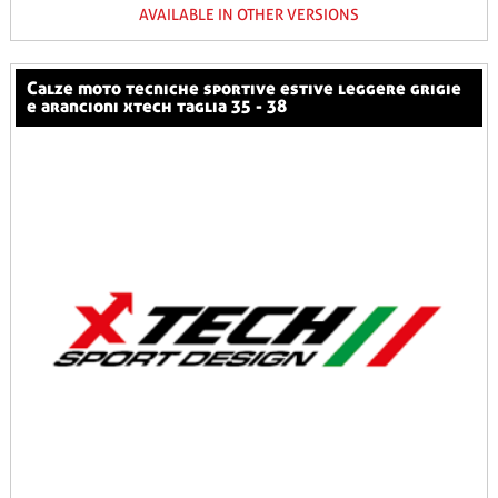
AVAILABLE IN OTHER VERSIONS
calze moto tecniche sportive estive leggere grigie
e arancioni xtech taglia 35 - 38