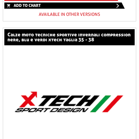
ADD TO CHART
AVAILABLE IN OTHER VERSIONS
calze moto tecniche sportive invernali compression
nere, blu e verdi xtech taglia 35 - 38