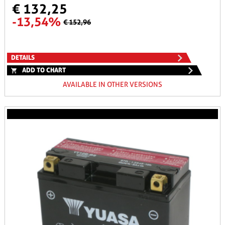
€ 132,25
-13,54%
€ 152,96
DETAILS
ADD TO CHART
AVAILABLE IN OTHER VERSIONS