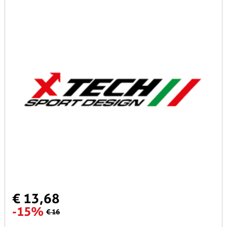
€ 13,68
-15%
€ 16