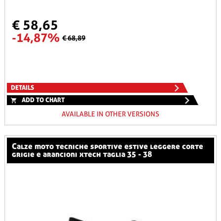
€ 58,65
-14,87%
€ 68,89
DETAILS
ADD TO CHART
AVAILABLE IN OTHER VERSIONS
calze moto tecniche sportive estive leggere corte
grigie e arancioni xtech taglia 35 - 38