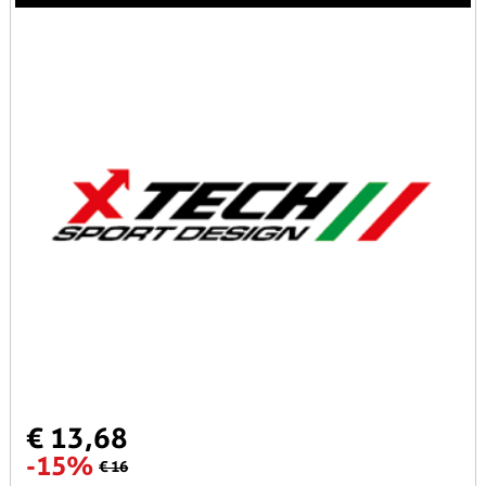
€ 13,68
-15%
€ 16