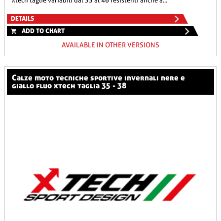
xtech taglie variabili dal 35 al 46 resistenti anche a...
DETAILS
ADD TO CHART
AVAILABLE IN OTHER VERSIONS
calze moto tecniche sportive invernali nere e
giallo fluo xtech taglia 35 - 38