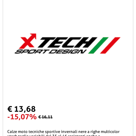
€ 13,68
-15,07%
€ 16,11
calze moto tecniche sportive invernali nere a righe multicolor