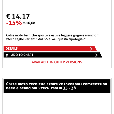
€ 14,17
-15%
€ 16,68
calze moto tecniche sportive estive leggere grigie e arancioni
xtech taglie variabili dal 35 al 46. questa tipologia di...
DETAILS
ADD TO CHART
AVAILABLE IN OTHER VERSIONS
calze moto tecniche sportive invernali compression
nere e arancioni xtech taglia 35 - 38