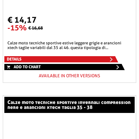
€ 14,17
-15%
€ 16,68
calze moto tecniche sportive estive leggere grigie e arancioni
xtech taglie variabili dal 35 al 46. questa tipologia di...
DETAILS
ADD TO CHART
AVAILABLE IN OTHER VERSIONS
calze moto tecniche sportive invernali compression
nere e arancioni xtech taglia 35 - 38