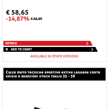
€ 58,65
-14,87%
€ 68,89
DETAILS
ADD TO CHART
AVAILABLE IN OTHER VERSIONS
calze moto tecniche sportive estive leggere corte
grigie e arancioni xtech taglia 35 - 38