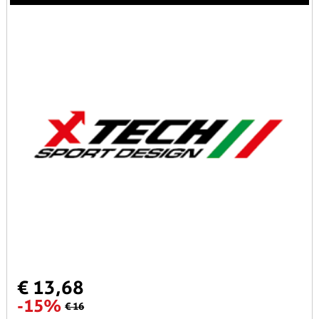
€ 13,68
-15%
€ 16