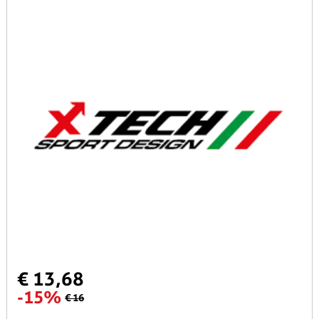
€ 13,68
-15%
€ 16