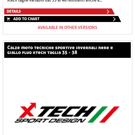
xtech taglie variabili dal 35 al 46 resistenti anche a...
DETAILS
ADD TO CHART
AVAILABLE IN OTHER VERSIONS
calze moto tecniche sportive invernali nere e
giallo fluo xtech taglia 35 - 38