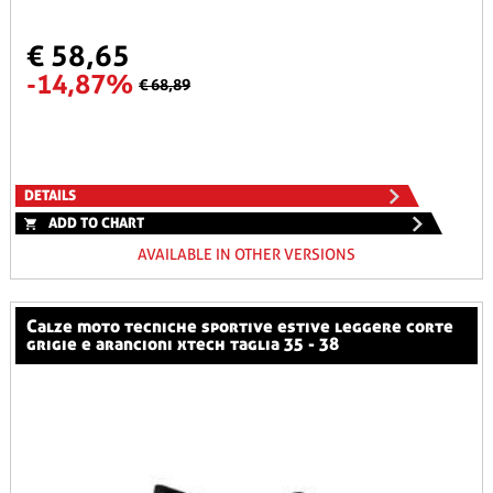
€ 58,65
-14,87%
€ 68,89
DETAILS
ADD TO CHART
AVAILABLE IN OTHER VERSIONS
calze moto tecniche sportive estive leggere corte
grigie e arancioni xtech taglia 35 - 38