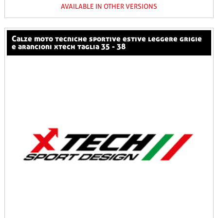
AVAILABLE IN OTHER VERSIONS
calze moto tecniche sportive estive leggere grigie
e arancioni xtech taglia 35 - 38