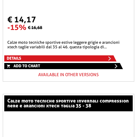
€ 14,17
-15%
€ 16,68
calze moto tecniche sportive estive leggere grigie e arancioni
xtech taglie variabili dal 35 al 46. questa tipologia di...
DETAILS
ADD TO CHART
AVAILABLE IN OTHER VERSIONS
calze moto tecniche sportive invernali compression
nere e arancioni xtech taglia 35 - 38