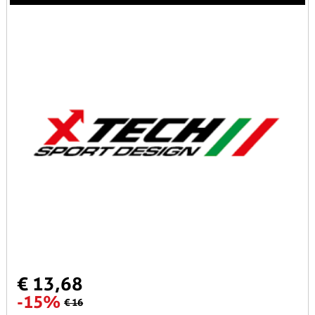
€ 13,68
-15%
€ 16