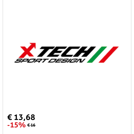
€ 13,68
-15%
€ 16