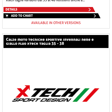
xtech taglie variabili dal 35 al 46 resistenti anche a...
DETAILS
ADD TO CHART
AVAILABLE IN OTHER VERSIONS
calze moto tecniche sportive invernali nere e
giallo fluo xtech taglia 35 - 38