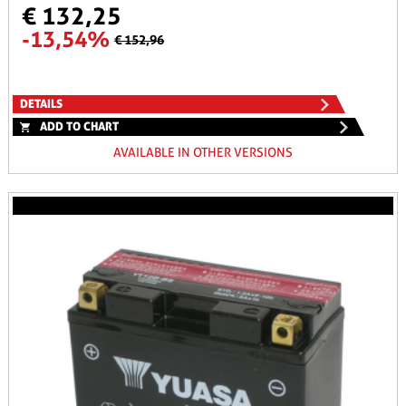
€ 132,25
-13,54%
€ 152,96
DETAILS
ADD TO CHART
AVAILABLE IN OTHER VERSIONS