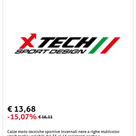
€ 13,68
-15,07%
€ 16,11
calze moto tecniche sportive invernali nere a righe multicolor