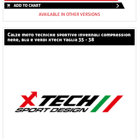
ADD TO CHART
AVAILABLE IN OTHER VERSIONS
calze moto tecniche sportive invernali compression
nere, blu e verdi xtech taglia 35 - 38