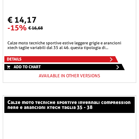
€ 14,17
-15%
€ 16,68
calze moto tecniche sportive estive leggere grigie e arancioni
xtech taglie variabili dal 35 al 46. questa tipologia di...
DETAILS
ADD TO CHART
AVAILABLE IN OTHER VERSIONS
calze moto tecniche sportive invernali compression
nere e arancioni xtech taglia 35 - 38