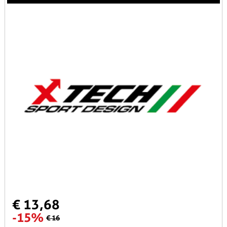
€ 13,68
-15%
€ 16