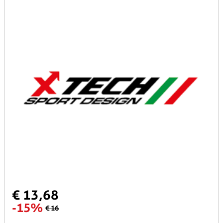
€ 13,68
-15%
€ 16