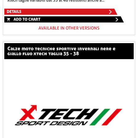
xtech taglie variabili dal 35 al 46 resistenti anche a...
DETAILS
ADD TO CHART
AVAILABLE IN OTHER VERSIONS
calze moto tecniche sportive invernali nere e
giallo fluo xtech taglia 35 - 38