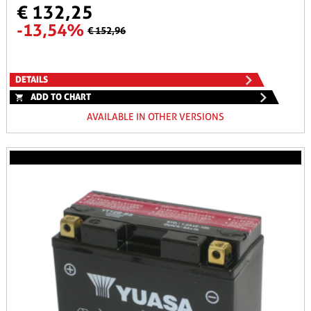
€ 132,25
-13,54%
€ 152,96
DETAILS
ADD TO CHART
AVAILABLE IN OTHER VERSIONS