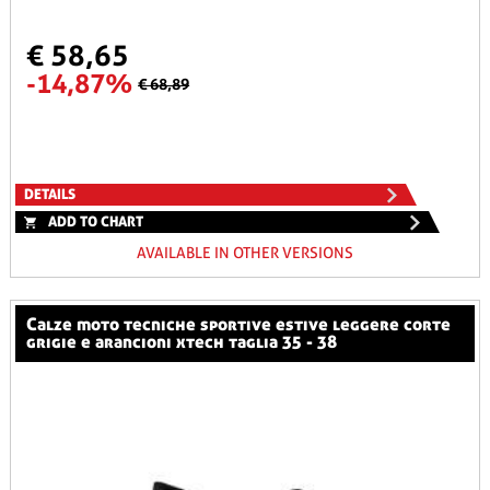
€ 58,65
-14,87%
€ 68,89
DETAILS
ADD TO CHART
AVAILABLE IN OTHER VERSIONS
calze moto tecniche sportive estive leggere corte
grigie e arancioni xtech taglia 35 - 38