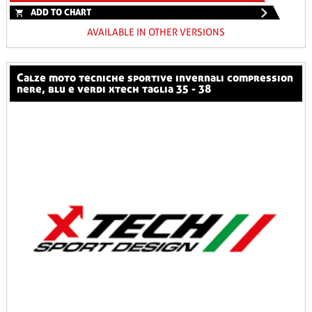
ADD TO CHART
AVAILABLE IN OTHER VERSIONS
calze moto tecniche sportive invernali compression
nere, blu e verdi xtech taglia 35 - 38