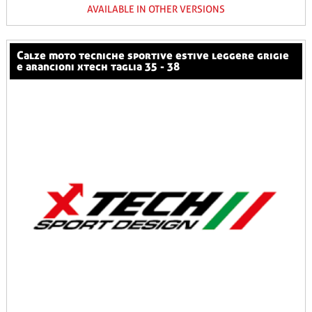
AVAILABLE IN OTHER VERSIONS
calze moto tecniche sportive estive leggere grigie
e arancioni xtech taglia 35 - 38