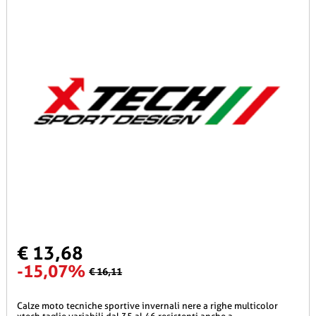
€ 13,68
-15,07%
€ 16,11
calze moto tecniche sportive invernali nere a righe multicolor