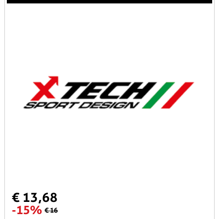
€ 13,68
-15%
€ 16