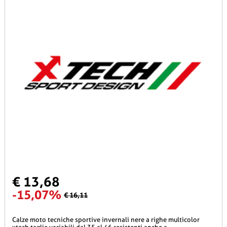
€ 13,68
-15,07%
€ 16,11
calze moto tecniche sportive invernali nere a righe multicolor