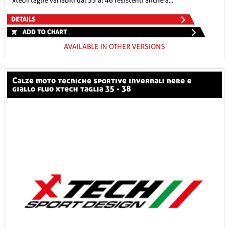
xtech taglie variabili dal 35 al 46 resistenti anche a...
DETAILS
ADD TO CHART
AVAILABLE IN OTHER VERSIONS
calze moto tecniche sportive invernali nere e
giallo fluo xtech taglia 35 - 38