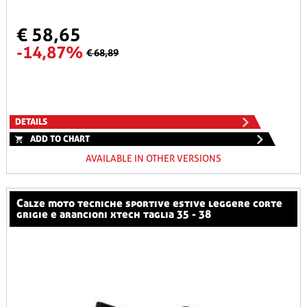
€ 58,65
-14,87%
€ 68,89
DETAILS
ADD TO CHART
AVAILABLE IN OTHER VERSIONS
calze moto tecniche sportive estive leggere corte
grigie e arancioni xtech taglia 35 - 38