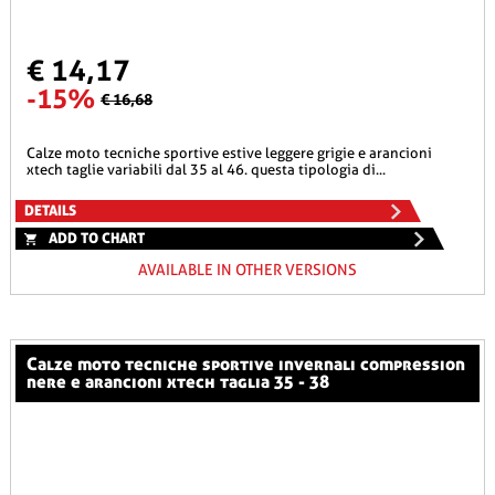
€ 14,17
-15%
€ 16,68
calze moto tecniche sportive estive leggere grigie e arancioni
xtech taglie variabili dal 35 al 46. questa tipologia di...
DETAILS
ADD TO CHART
AVAILABLE IN OTHER VERSIONS
calze moto tecniche sportive invernali compression
nere e arancioni xtech taglia 35 - 38