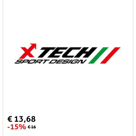
€ 13,68
-15%
€ 16