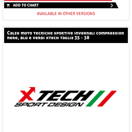
ADD TO CHART
AVAILABLE IN OTHER VERSIONS
calze moto tecniche sportive invernali compression
nere, blu e verdi xtech taglia 35 - 38