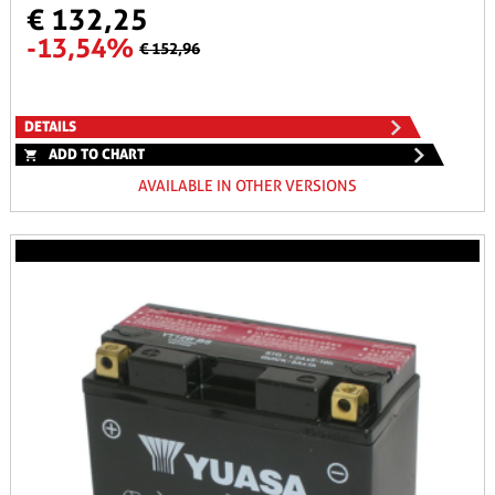
€ 132,25
-13,54%
€ 152,96
DETAILS
ADD TO CHART
AVAILABLE IN OTHER VERSIONS