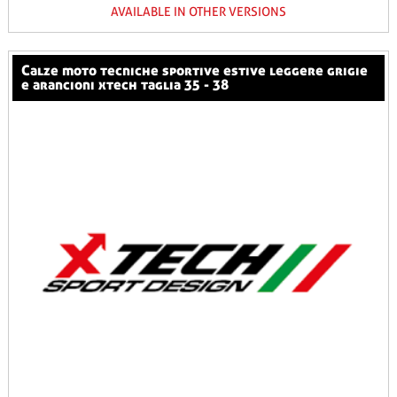
AVAILABLE IN OTHER VERSIONS
calze moto tecniche sportive estive leggere grigie
e arancioni xtech taglia 35 - 38