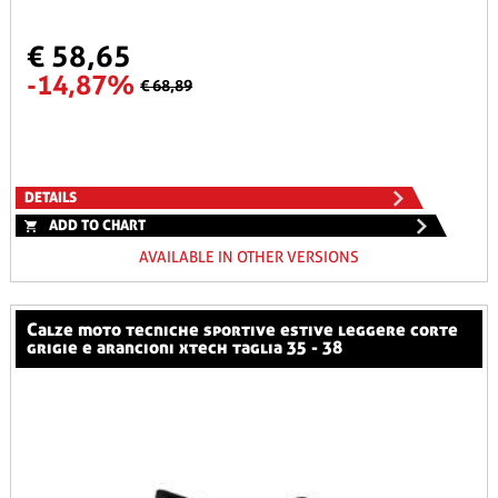
€ 58,65
-14,87%
€ 68,89
DETAILS
ADD TO CHART
AVAILABLE IN OTHER VERSIONS
calze moto tecniche sportive estive leggere corte
grigie e arancioni xtech taglia 35 - 38