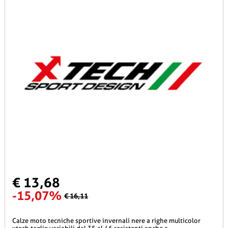
€ 13,68
-15,07%
€ 16,11
calze moto tecniche sportive invernali nere a righe multicolor