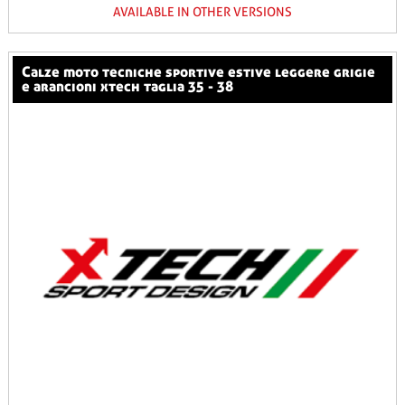
AVAILABLE IN OTHER VERSIONS
calze moto tecniche sportive estive leggere grigie
e arancioni xtech taglia 35 - 38