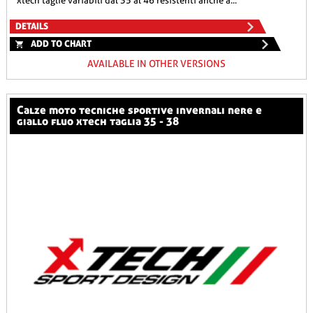
xtech taglie variabili dal 35 al 46 resistenti anche a...
DETAILS
ADD TO CHART
AVAILABLE IN OTHER VERSIONS
calze moto tecniche sportive invernali nere e
giallo fluo xtech taglia 35 - 38