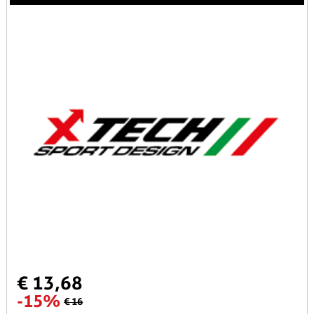
€ 13,68
-15%
€ 16