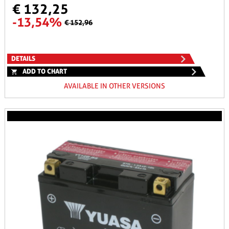
€ 132,25
-13,54%
€ 152,96
DETAILS
ADD TO CHART
AVAILABLE IN OTHER VERSIONS