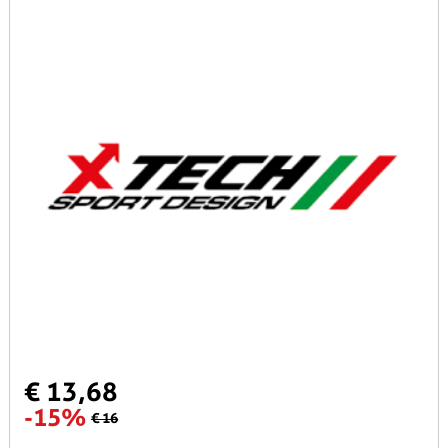
€ 13,68
-15%
€ 16