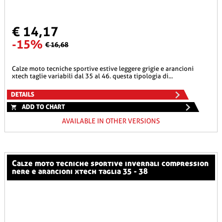
€ 14,17
-15%
€ 16,68
calze moto tecniche sportive estive leggere grigie e arancioni
xtech taglie variabili dal 35 al 46. questa tipologia di...
DETAILS
ADD TO CHART
AVAILABLE IN OTHER VERSIONS
calze moto tecniche sportive invernali compression
nere e arancioni xtech taglia 35 - 38