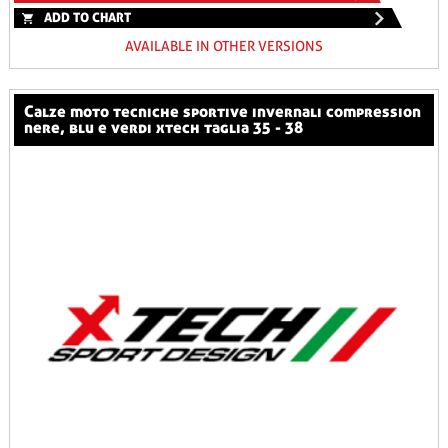
ADD TO CHART
AVAILABLE IN OTHER VERSIONS
calze moto tecniche sportive invernali compression
nere, blu e verdi xtech taglia 35 - 38