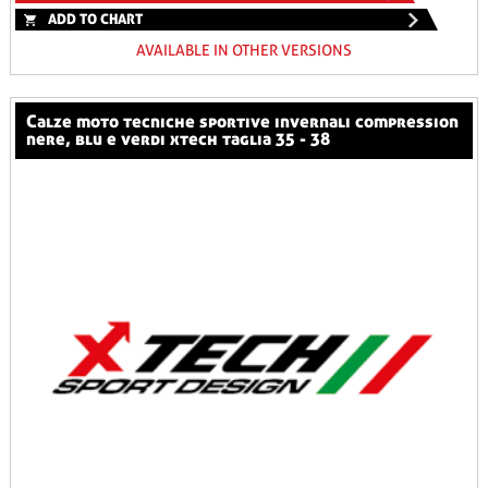
ADD TO CHART
AVAILABLE IN OTHER VERSIONS
calze moto tecniche sportive invernali compression
nere, blu e verdi xtech taglia 35 - 38