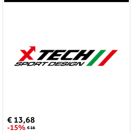
€ 13,68
-15%
€ 16