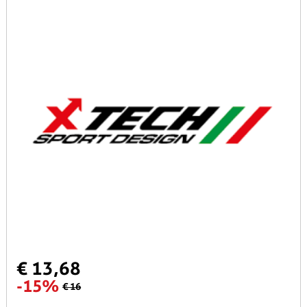
€ 13,68
-15%
€ 16