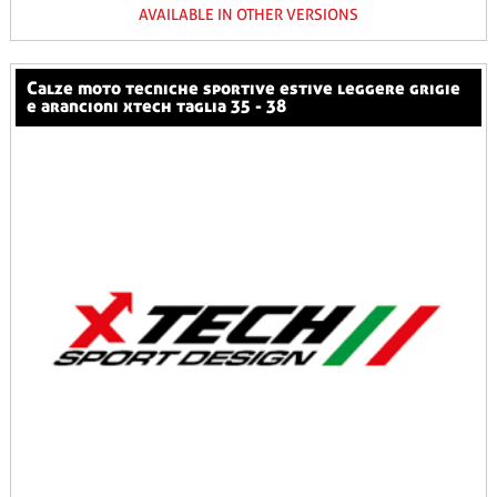
AVAILABLE IN OTHER VERSIONS
calze moto tecniche sportive estive leggere grigie
e arancioni xtech taglia 35 - 38