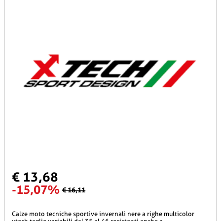
€ 13,68
-15,07%
€ 16,11
calze moto tecniche sportive invernali nere a righe multicolor