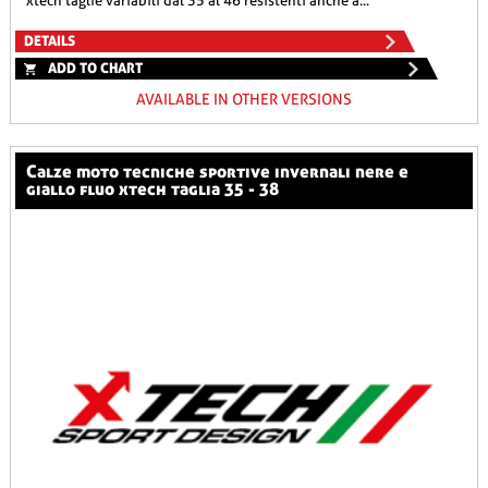
xtech taglie variabili dal 35 al 46 resistenti anche a...
DETAILS
ADD TO CHART
AVAILABLE IN OTHER VERSIONS
calze moto tecniche sportive invernali nere e
giallo fluo xtech taglia 35 - 38