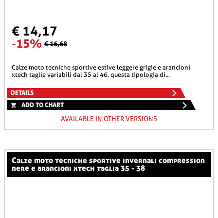
€ 14,17
-15%
€ 16,68
calze moto tecniche sportive estive leggere grigie e arancioni
xtech taglie variabili dal 35 al 46. questa tipologia di...
DETAILS
ADD TO CHART
AVAILABLE IN OTHER VERSIONS
calze moto tecniche sportive invernali compression
nere e arancioni xtech taglia 35 - 38