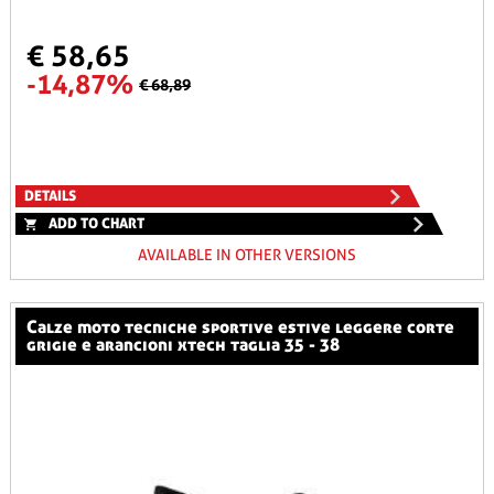
€ 58,65
-14,87%
€ 68,89
DETAILS
ADD TO CHART
AVAILABLE IN OTHER VERSIONS
calze moto tecniche sportive estive leggere corte
grigie e arancioni xtech taglia 35 - 38