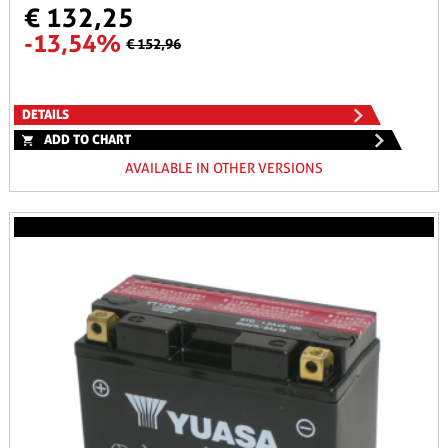
€ 132,25
-13,54%
€ 152,96
DETAILS
ADD TO CHART
AVAILABLE IN OTHER VERSIONS