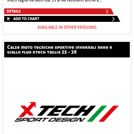
xtech taglie variabili dal 35 al 46 resistenti anche a...
DETAILS
ADD TO CHART
AVAILABLE IN OTHER VERSIONS
calze moto tecniche sportive invernali nere e
giallo fluo xtech taglia 35 - 38