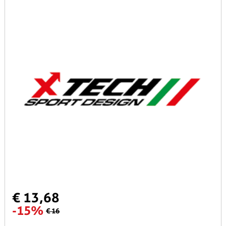
€ 13,68
-15%
€ 16