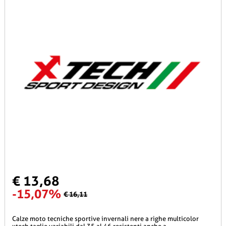
€ 13,68
-15,07%
€ 16,11
calze moto tecniche sportive invernali nere a righe multicolor