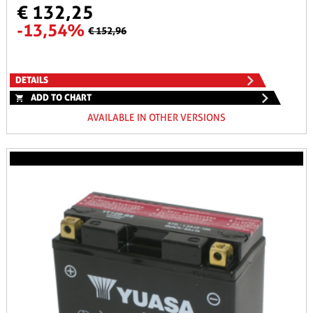
€ 132,25
-13,54%
€ 152,96
DETAILS
ADD TO CHART
AVAILABLE IN OTHER VERSIONS