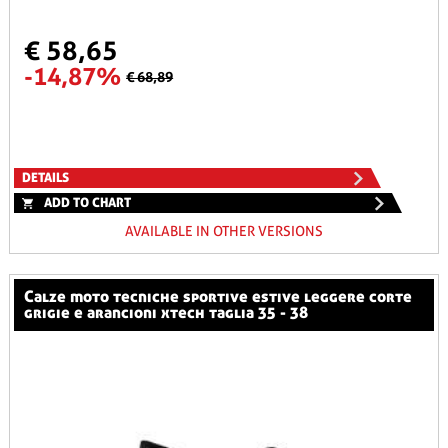
€ 58,65
-14,87%
€ 68,89
DETAILS
ADD TO CHART
AVAILABLE IN OTHER VERSIONS
calze moto tecniche sportive estive leggere corte
grigie e arancioni xtech taglia 35 - 38