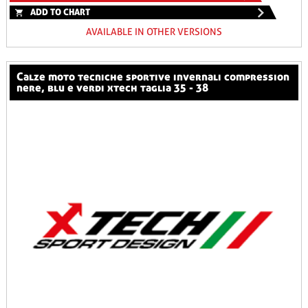
ADD TO CHART
AVAILABLE IN OTHER VERSIONS
calze moto tecniche sportive invernali compression
nere, blu e verdi xtech taglia 35 - 38