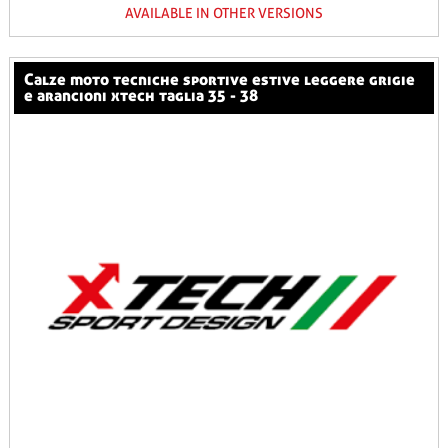
AVAILABLE IN OTHER VERSIONS
calze moto tecniche sportive estive leggere grigie
e arancioni xtech taglia 35 - 38