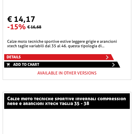
€ 14,17
-15%
€ 16,68
calze moto tecniche sportive estive leggere grigie e arancioni
xtech taglie variabili dal 35 al 46. questa tipologia di...
DETAILS
ADD TO CHART
AVAILABLE IN OTHER VERSIONS
calze moto tecniche sportive invernali compression
nere e arancioni xtech taglia 35 - 38