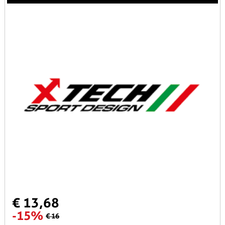
€ 13,68
-15%
€ 16