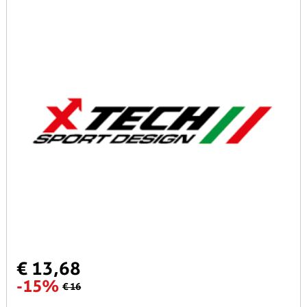
€ 13,68
-15%
€ 16