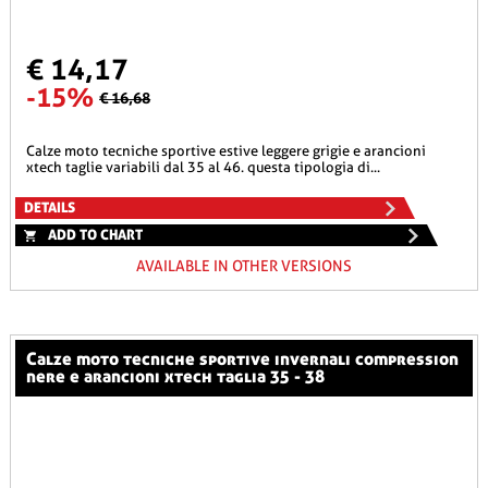
€ 14,17
-15%
€ 16,68
calze moto tecniche sportive estive leggere grigie e arancioni
xtech taglie variabili dal 35 al 46. questa tipologia di...
DETAILS
ADD TO CHART
AVAILABLE IN OTHER VERSIONS
calze moto tecniche sportive invernali compression
nere e arancioni xtech taglia 35 - 38