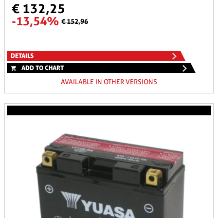
€ 132,25
-13,54%
€ 152,96
DETAILS
ADD TO CHART
AVAILABLE IN OTHER VERSIONS