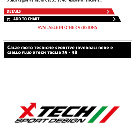
xtech taglie variabili dal 35 al 46 resistenti anche a...
DETAILS
ADD TO CHART
AVAILABLE IN OTHER VERSIONS
calze moto tecniche sportive invernali nere e
giallo fluo xtech taglia 35 - 38