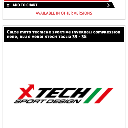
ADD TO CHART
AVAILABLE IN OTHER VERSIONS
calze moto tecniche sportive invernali compression
nere, blu e verdi xtech taglia 35 - 38