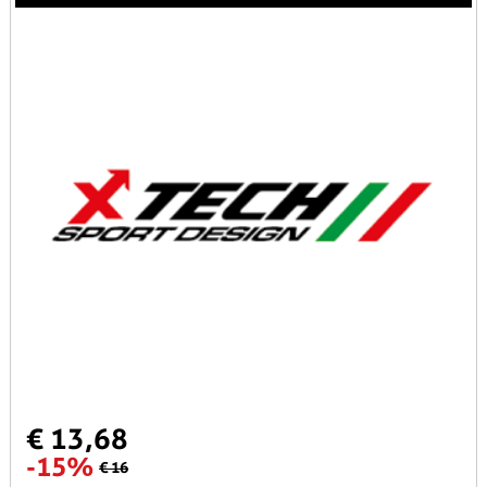
€ 13,68
-15%
€ 16