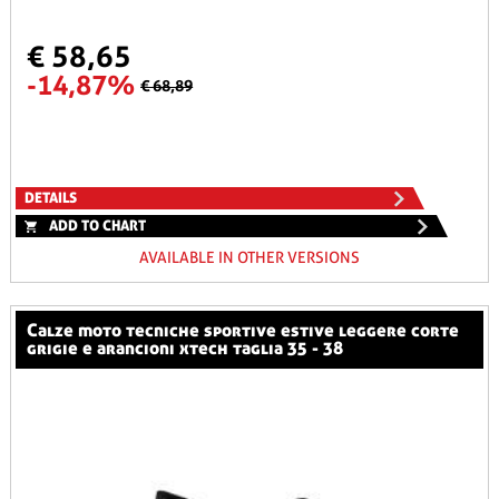
€ 58,65
-14,87%
€ 68,89
DETAILS
ADD TO CHART
AVAILABLE IN OTHER VERSIONS
calze moto tecniche sportive estive leggere corte
grigie e arancioni xtech taglia 35 - 38