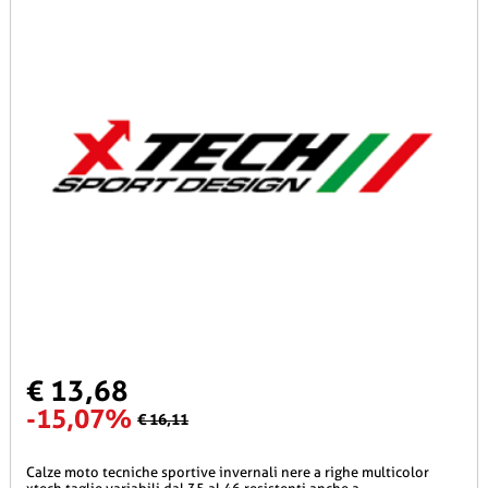
€ 13,68
-15,07%
€ 16,11
calze moto tecniche sportive invernali nere a righe multicolor