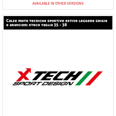
AVAILABLE IN OTHER VERSIONS
calze moto tecniche sportive estive leggere grigie
e arancioni xtech taglia 35 - 38