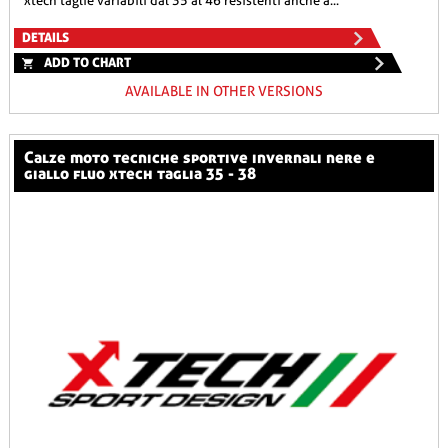
xtech taglie variabili dal 35 al 46 resistenti anche a...
DETAILS
ADD TO CHART
AVAILABLE IN OTHER VERSIONS
calze moto tecniche sportive invernali nere e
giallo fluo xtech taglia 35 - 38