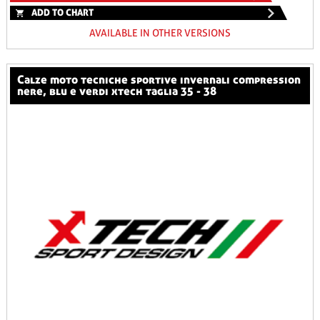
ADD TO CHART
AVAILABLE IN OTHER VERSIONS
calze moto tecniche sportive invernali compression
nere, blu e verdi xtech taglia 35 - 38