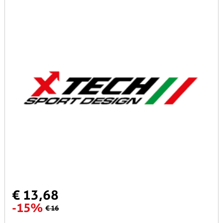
€ 13,68
-15%
€ 16