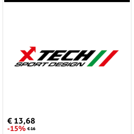
€ 13,68
-15%
€ 16