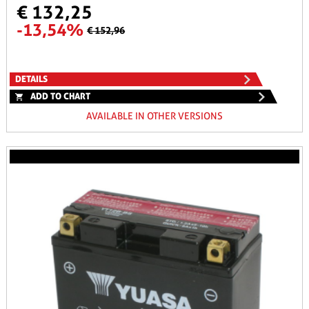
€ 132,25
-13,54%
€ 152,96
DETAILS
ADD TO CHART
AVAILABLE IN OTHER VERSIONS