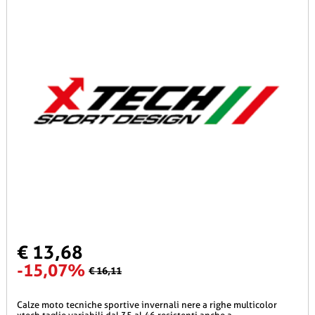
€ 13,68
-15,07%
€ 16,11
calze moto tecniche sportive invernali nere a righe multicolor