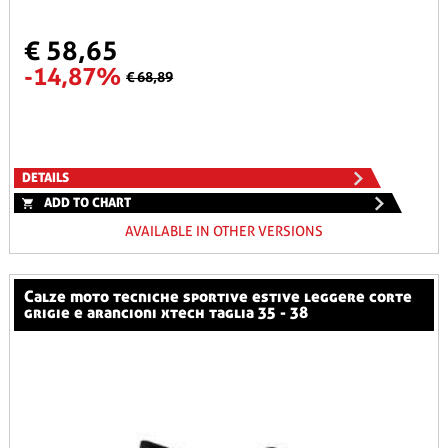
€ 58,65
-14,87%
€ 68,89
DETAILS
ADD TO CHART
AVAILABLE IN OTHER VERSIONS
calze moto tecniche sportive estive leggere corte
grigie e arancioni xtech taglia 35 - 38