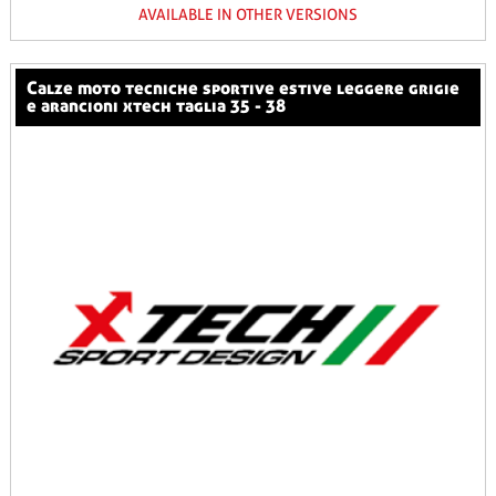
AVAILABLE IN OTHER VERSIONS
calze moto tecniche sportive estive leggere grigie
e arancioni xtech taglia 35 - 38