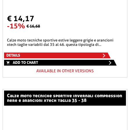
€ 14,17
-15%
€ 16,68
calze moto tecniche sportive estive leggere grigie e arancioni
xtech taglie variabili dal 35 al 46. questa tipologia di...
DETAILS
ADD TO CHART
AVAILABLE IN OTHER VERSIONS
calze moto tecniche sportive invernali compression
nere e arancioni xtech taglia 35 - 38