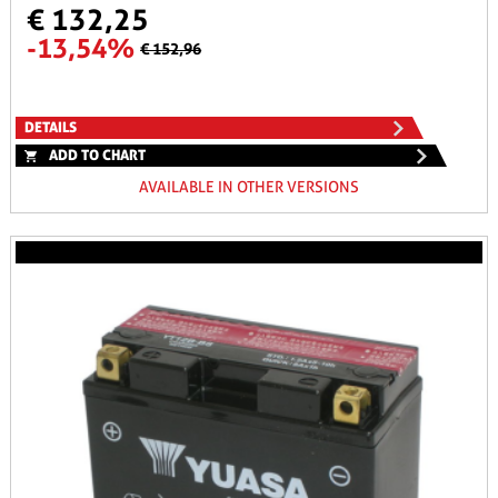
€ 132,25
-13,54%
€ 152,96
DETAILS
ADD TO CHART
AVAILABLE IN OTHER VERSIONS