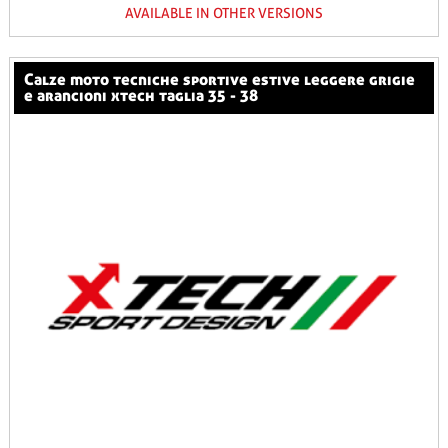
AVAILABLE IN OTHER VERSIONS
calze moto tecniche sportive estive leggere grigie
e arancioni xtech taglia 35 - 38