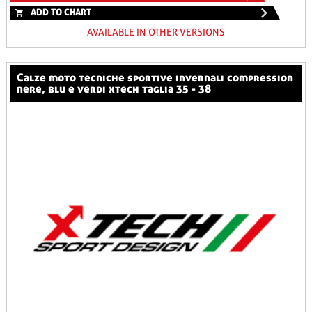
ADD TO CHART
AVAILABLE IN OTHER VERSIONS
calze moto tecniche sportive invernali compression
nere, blu e verdi xtech taglia 35 - 38