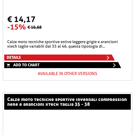
€ 14,17
-15%
€ 16,68
calze moto tecniche sportive estive leggere grigie e arancioni
xtech taglie variabili dal 35 al 46. questa tipologia di...
DETAILS
ADD TO CHART
AVAILABLE IN OTHER VERSIONS
calze moto tecniche sportive invernali compression
nere e arancioni xtech taglia 35 - 38