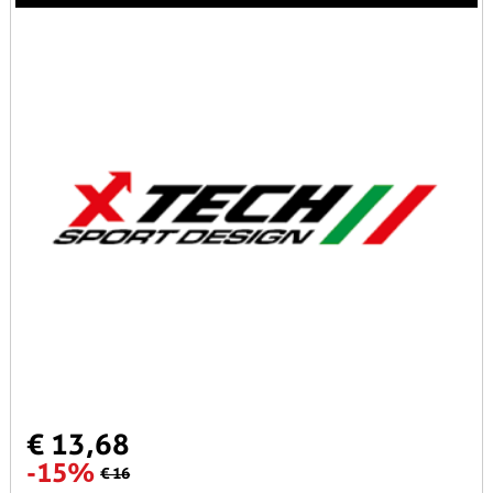
€ 13,68
-15%
€ 16