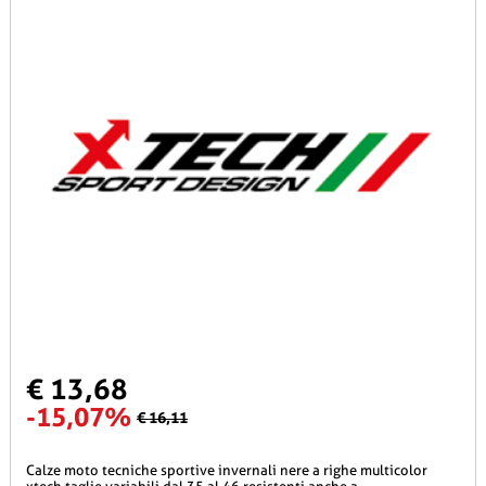
€ 13,68
-15,07%
€ 16,11
calze moto tecniche sportive invernali nere a righe multicolor