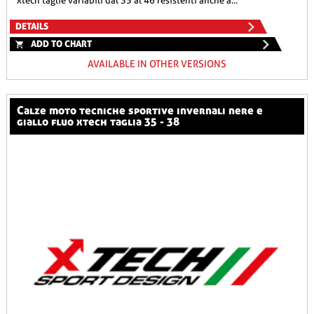
xtech taglie variabili dal 35 al 46 resistenti anche a...
DETAILS
ADD TO CHART
AVAILABLE IN OTHER VERSIONS
calze moto tecniche sportive invernali nere e
giallo fluo xtech taglia 35 - 38