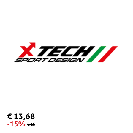
€ 13,68
-15%
€ 16