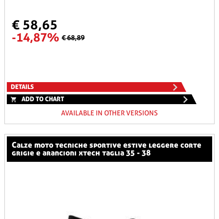
€ 58,65
-14,87%
€ 68,89
DETAILS
ADD TO CHART
AVAILABLE IN OTHER VERSIONS
calze moto tecniche sportive estive leggere corte
grigie e arancioni xtech taglia 35 - 38