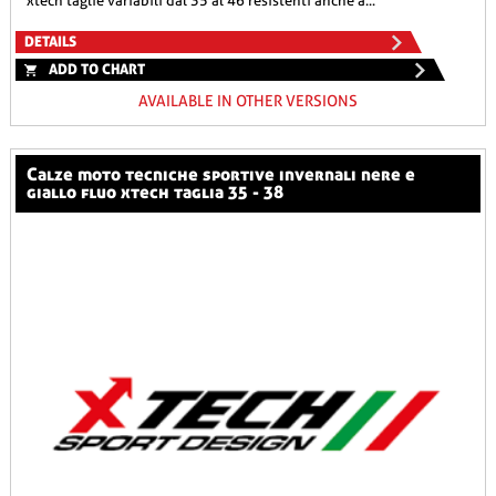
xtech taglie variabili dal 35 al 46 resistenti anche a...
DETAILS
ADD TO CHART
AVAILABLE IN OTHER VERSIONS
calze moto tecniche sportive invernali nere e
giallo fluo xtech taglia 35 - 38