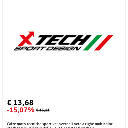
€ 13,68
-15,07%
€ 16,11
calze moto tecniche sportive invernali nere a righe multicolor