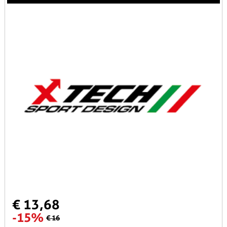
€ 13,68
-15%
€ 16