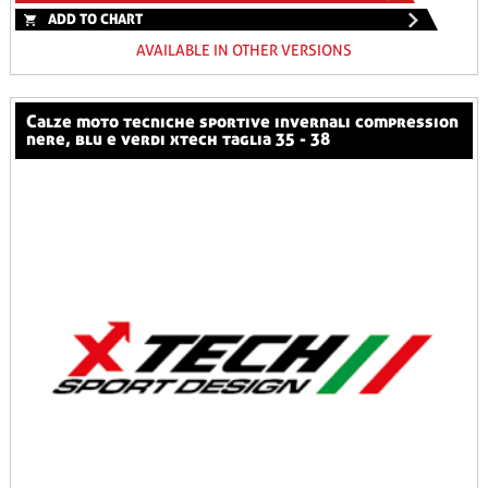
ADD TO CHART
AVAILABLE IN OTHER VERSIONS
calze moto tecniche sportive invernali compression
nere, blu e verdi xtech taglia 35 - 38