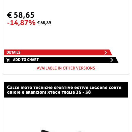
€ 58,65
-14,87%
€ 68,89
DETAILS
ADD TO CHART
AVAILABLE IN OTHER VERSIONS
calze moto tecniche sportive estive leggere corte
grigie e arancioni xtech taglia 35 - 38