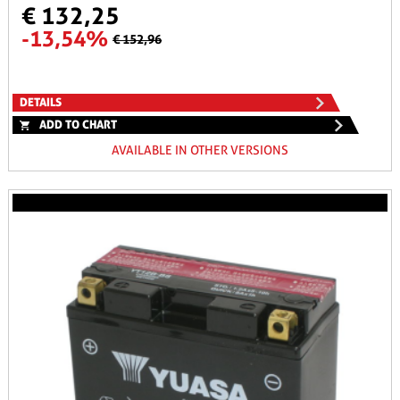
€ 132,25
-13,54%
€ 152,96
DETAILS
ADD TO CHART
AVAILABLE IN OTHER VERSIONS