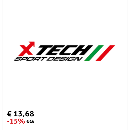
€ 13,68
-15%
€ 16