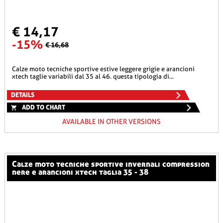
€ 14,17
-15%
€ 16,68
calze moto tecniche sportive estive leggere grigie e arancioni
xtech taglie variabili dal 35 al 46. questa tipologia di...
DETAILS
ADD TO CHART
AVAILABLE IN OTHER VERSIONS
calze moto tecniche sportive invernali compression
nere e arancioni xtech taglia 35 - 38