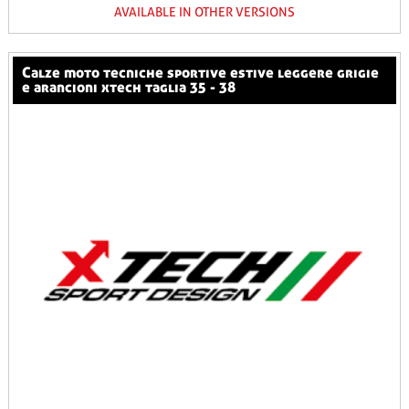
AVAILABLE IN OTHER VERSIONS
calze moto tecniche sportive estive leggere grigie
e arancioni xtech taglia 35 - 38