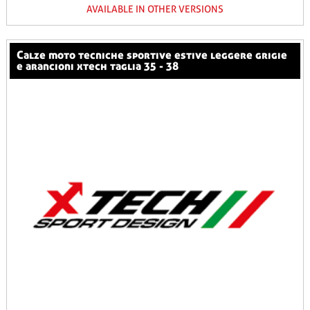
AVAILABLE IN OTHER VERSIONS
calze moto tecniche sportive estive leggere grigie
e arancioni xtech taglia 35 - 38