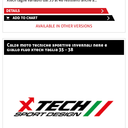
xtech taglie variabili dal 35 al 46 resistenti anche a...
DETAILS
ADD TO CHART
AVAILABLE IN OTHER VERSIONS
calze moto tecniche sportive invernali nere e
giallo fluo xtech taglia 35 - 38