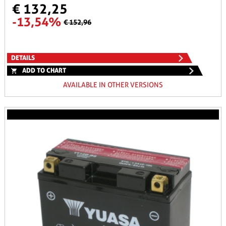
€ 132,25
-13,54%
€ 152,96
DETAILS
ADD TO CHART
AVAILABLE IN OTHER VERSIONS