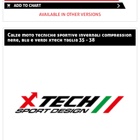
ADD TO CHART
AVAILABLE IN OTHER VERSIONS
calze moto tecniche sportive invernali compression
nere, blu e verdi xtech taglia 35 - 38