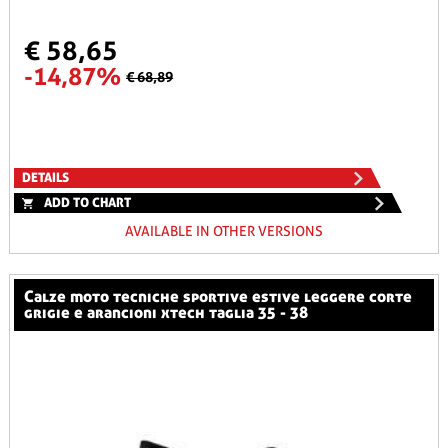
€ 58,65
-14,87%
€ 68,89
DETAILS
ADD TO CHART
AVAILABLE IN OTHER VERSIONS
calze moto tecniche sportive estive leggere corte
grigie e arancioni xtech taglia 35 - 38