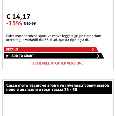
€ 14,17
-15%
€ 16,68
calze moto tecniche sportive estive leggere grigie e arancioni
xtech taglie variabili dal 35 al 46. questa tipologia di...
DETAILS
ADD TO CHART
AVAILABLE IN OTHER VERSIONS
calze moto tecniche sportive invernali compression
nere e arancioni xtech taglia 35 - 38