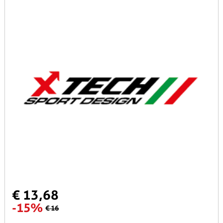
€ 13,68
-15%
€ 16