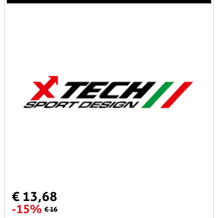
€ 13,68
-15%
€ 16