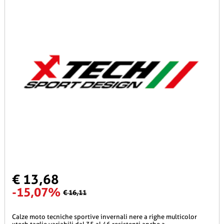
€ 13,68
-15,07%
€ 16,11
calze moto tecniche sportive invernali nere a righe multicolor