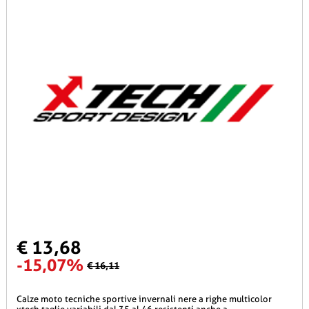
€ 13,68
-15,07%
€ 16,11
calze moto tecniche sportive invernali nere a righe multicolor