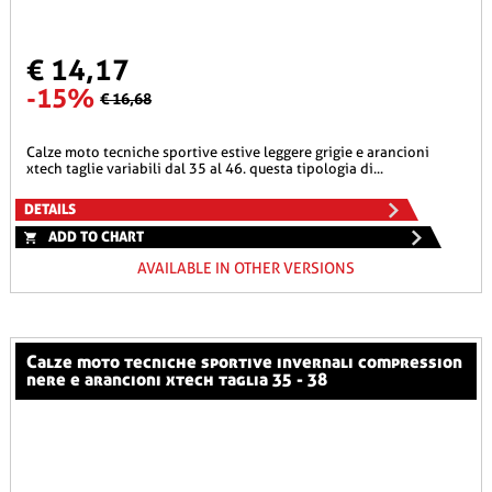
€ 14,17
-15%
€ 16,68
calze moto tecniche sportive estive leggere grigie e arancioni
xtech taglie variabili dal 35 al 46. questa tipologia di...
DETAILS
ADD TO CHART
AVAILABLE IN OTHER VERSIONS
calze moto tecniche sportive invernali compression
nere e arancioni xtech taglia 35 - 38