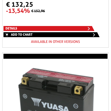
€ 132,25
-13,54%
€ 152,96
DETAILS
ADD TO CHART
AVAILABLE IN OTHER VERSIONS