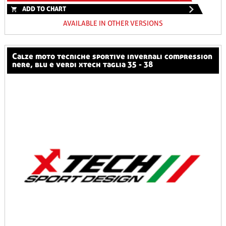
ADD TO CHART
AVAILABLE IN OTHER VERSIONS
calze moto tecniche sportive invernali compression
nere, blu e verdi xtech taglia 35 - 38