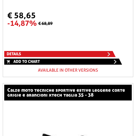
€ 58,65
-14,87%
€ 68,89
DETAILS
ADD TO CHART
AVAILABLE IN OTHER VERSIONS
calze moto tecniche sportive estive leggere corte
grigie e arancioni xtech taglia 35 - 38