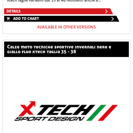
xtech taglie variabili dal 35 al 46 resistenti anche a...
DETAILS
ADD TO CHART
AVAILABLE IN OTHER VERSIONS
calze moto tecniche sportive invernali nere e
giallo fluo xtech taglia 35 - 38