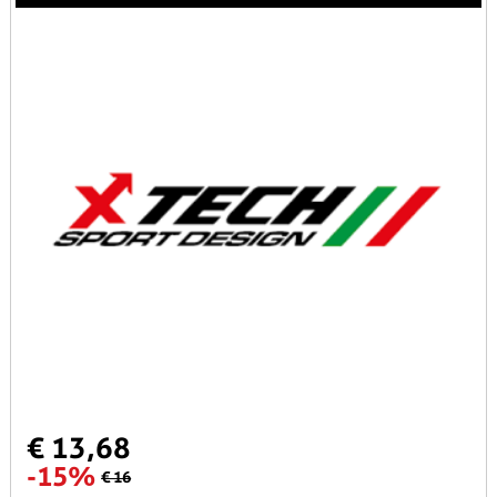
€ 13,68
-15%
€ 16