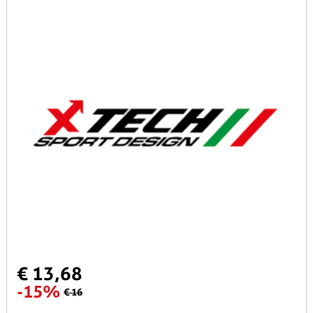
€ 13,68
-15%
€ 16