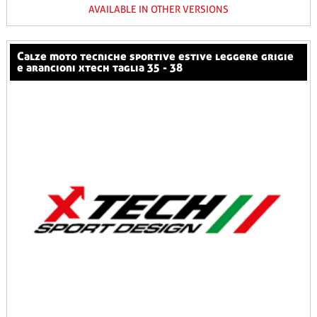
AVAILABLE IN OTHER VERSIONS
calze moto tecniche sportive estive leggere grigie
e arancioni xtech taglia 35 - 38