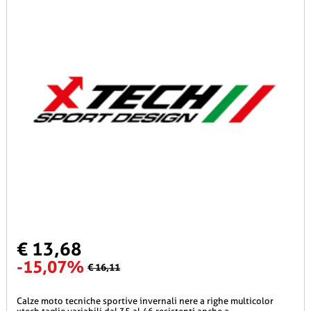
€ 13,68
-15,07%
€ 16,11
calze moto tecniche sportive invernali nere a righe multicolor