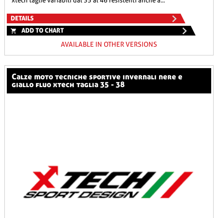
xtech taglie variabili dal 35 al 46 resistenti anche a...
DETAILS
ADD TO CHART
AVAILABLE IN OTHER VERSIONS
calze moto tecniche sportive invernali nere e
giallo fluo xtech taglia 35 - 38