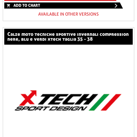
ADD TO CHART
AVAILABLE IN OTHER VERSIONS
calze moto tecniche sportive invernali compression
nere, blu e verdi xtech taglia 35 - 38