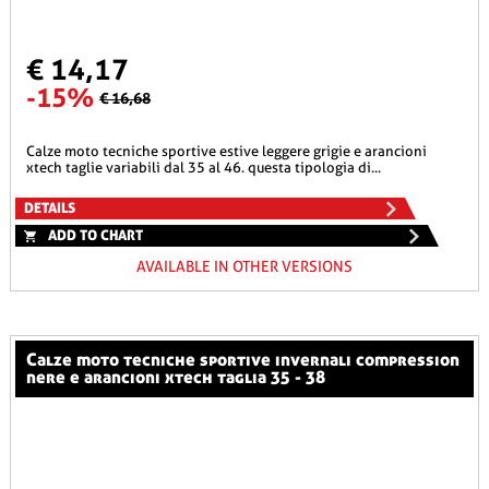
€ 14,17
-15%
€ 16,68
calze moto tecniche sportive estive leggere grigie e arancioni
xtech taglie variabili dal 35 al 46. questa tipologia di...
DETAILS
ADD TO CHART
AVAILABLE IN OTHER VERSIONS
calze moto tecniche sportive invernali compression
nere e arancioni xtech taglia 35 - 38