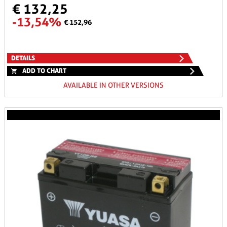
€ 132,25
-13,54%
€ 152,96
DETAILS
ADD TO CHART
AVAILABLE IN OTHER VERSIONS