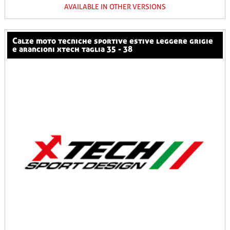
AVAILABLE IN OTHER VERSIONS
calze moto tecniche sportive estive leggere grigie
e arancioni xtech taglia 35 - 38