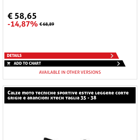
€ 58,65
-14,87%
€ 68,89
DETAILS
ADD TO CHART
AVAILABLE IN OTHER VERSIONS
calze moto tecniche sportive estive leggere corte
grigie e arancioni xtech taglia 35 - 38