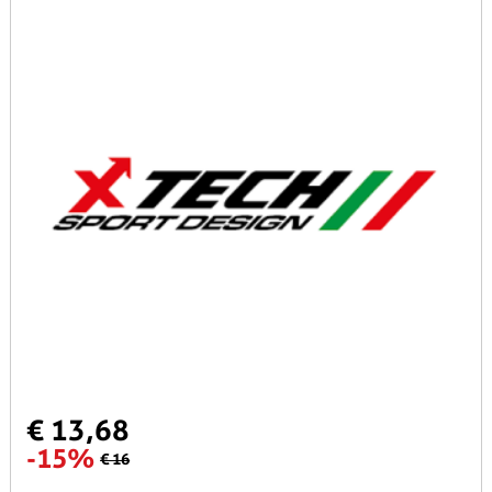
€ 13,68
-15%
€ 16