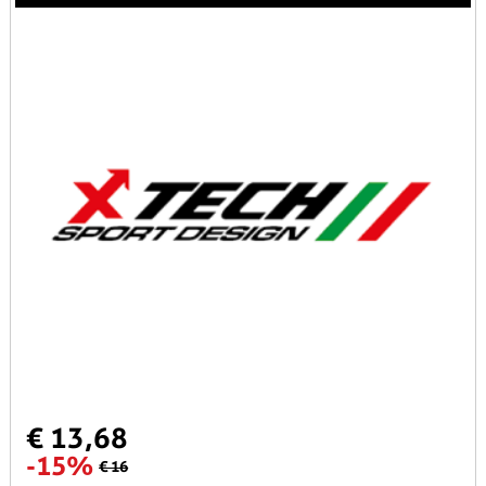
€ 13,68
-15%
€ 16