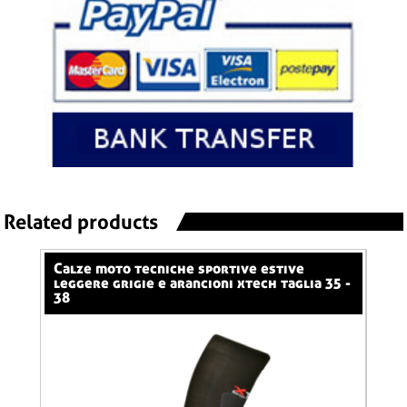
Related products
calze moto tecniche sportive estive
calze moto tecniche sportive estive
glia
leggere grigie e arancioni xtech taglia 35 -
leg
38
tagl