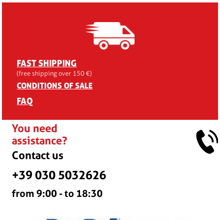
FAST SHIPPING
(free shipping over 150 €)
CONDITIONS OF SALE
FAQ
You need
assistance?
Contact us
+39 030 5032626
from 9:00 - to 18:30