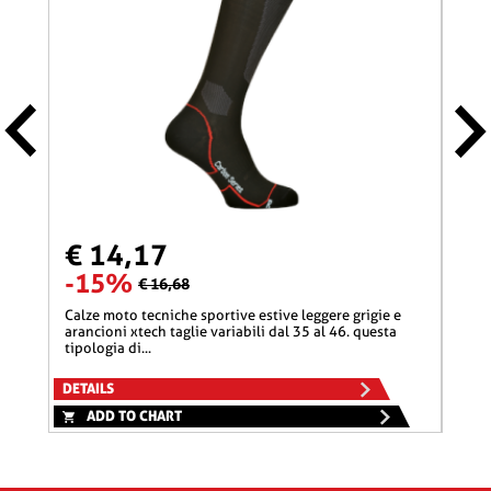
€ 14,17
€ 
-15%
-1
€ 16,68
calze moto tecniche sportive estive leggere grigie e
calze moto tecniche sportive estive leggere corte
arancioni xtech taglie variabili dal 35 al 46. questa
grigi
tipologia di...
quest
DETAILS
DETA
ADD TO CHART
A