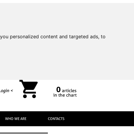
you personalized content and targeted ads, to
0
Login <
articles
in the chart
WHO WE ARE
CONTACTS