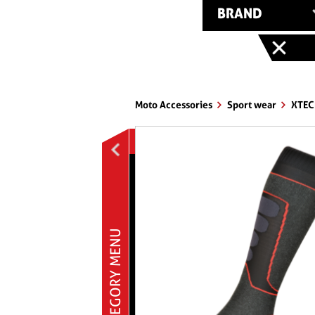
BRAND
Moto Accessories
Sport wear
XTE
MOTO ACCESSORIES
Bike stands & pawls
Brakes
Cover § caps
Ermax accessories
CATEGORY MENU
Exhausts
Handleabars § controls
Helmets
Mirrors
Nuts § bolts