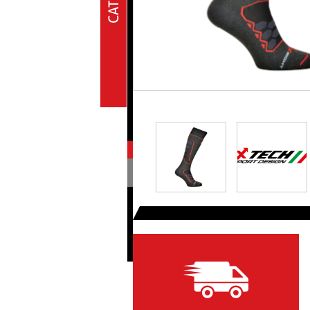
Oil & lub
Plastiche Off Road
Pressure gauge
Rearset
Seats & neoprene buffers
Shock absorbers
Spare parts
Spare parts
Sport wear
Xtech
Tires
Transmission
Tyre warmers
Screws