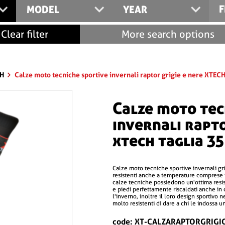
F
MODEL
YEAR
Clear filter
More search options
CH
Calze moto tecniche sportive invernali raptor grigie e nere XTECH 
calze moto tecniche sportive
invernali rapto
xtech taglia 35
calze moto tecniche sportive invernali grigie e nere xtech taglie variabili dal 35 al 46
resistenti anche a temperature comprese tr
calze tecniche possiedono un'ottima resi
e piedi perfettamente riscaldati anche in 
l'inverno, inoltre il loro design sportivo
molto resistenti di dare a chi le indossa
code: XT-CALZARAPTORGRIGI