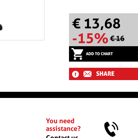
€ 13,68
-15%
€ 16
ADD TO CHART
SHARE
You need
assistance?
Contact us