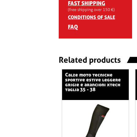
FAST SHIPPING
(free shipping over 150 €)
CONDITIONS OF SALE
FAQ
Related products
calze moto tecniche
sportive estive leggere
grigie e arancioni xtech
taglia 35 - 38