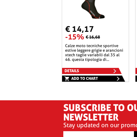
€ 14,17
-15%
€ 16,68
calze moto tecniche sportive
estive leggere grigie e arancioni
xtech taglie variabili dal 35 al
46. questa tipologia di...
DETAILS
ADD TO CHART
SUBSCRIBE TO O
NEWSLETTER
Stay updated on our prom