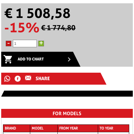
€ 1 508,58
-15%
€ 1 774,80
-
+
ADD TO CHART
SHARE
FOR MODELS
BRAND
MODEL
FROM YEAR
TO YEAR