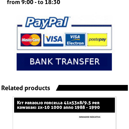
from 9:00 - to 18:30
Related products
kit paraolio forcella 41x53x8/9.5 per
kit paraolio forcella 41x53x8/9.5 per
kawasaki zx-10 1000 anno 1988 - 1990
kaw