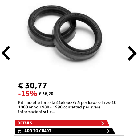
€ 30,77
€ 
-15%
-
€ 36,20
kit paraolio forcella 41x53x8/9.5 per kawasaki zx-10
kit paraolio forcella 41x53x8/9.5 per kawasaki z1300
1000 anno 1988 - 1990 contattaci per avere
1300
informazioni sulle...
infor
DETAILS
DETA
ADD TO CHART
A