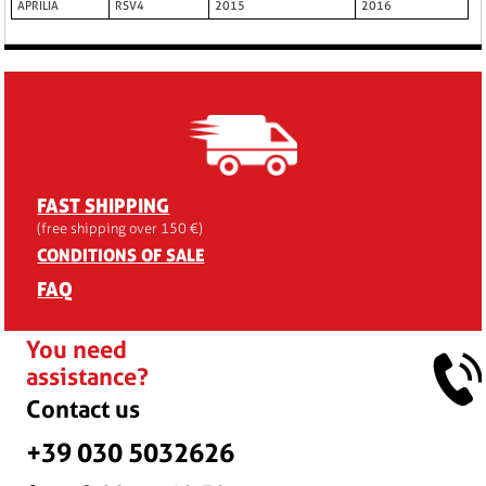
APRILIA
RSV4
2015
2016
FAST SHIPPING
(free shipping over 150 €)
CONDITIONS OF SALE
FAQ
You need
assistance?
Contact us
+39 030 5032626