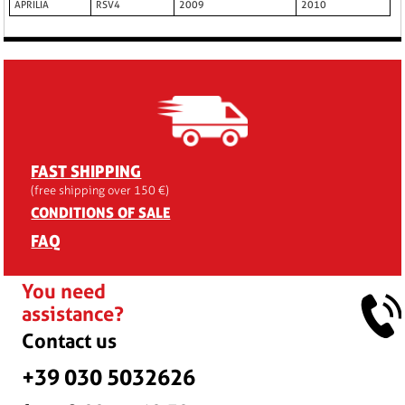
APRILIA
RSV4
2009
2010
FAST SHIPPING
(free shipping over 150 €)
CONDITIONS OF SALE
FAQ
You need
assistance?
Contact us
+39 030 5032626