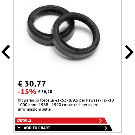
€ 30,77
€ 
-15%
-
€ 36,20
kit paraolio forcella 41x53x8/9.5 per kawasaki zx-10
kit paraolio forcella 41x53x8/9.5 per kawasaki z1300
1000 anno 1988 - 1990 contattaci per avere
1300
informazioni sulle...
infor
DETAILS
DETA
ADD TO CHART
A