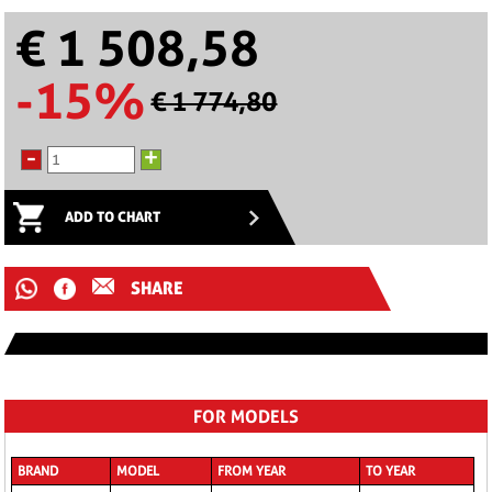
€ 1 508,58
-15%
€ 1 774,80
-
+
ADD TO CHART
SHARE
FOR MODELS
BRAND
MODEL
FROM YEAR
TO YEAR