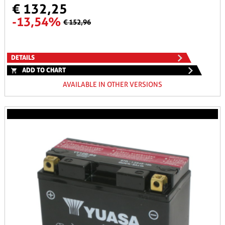
€ 132,25
-13,54%
€ 152,96
DETAILS
ADD TO CHART
AVAILABLE IN OTHER VERSIONS