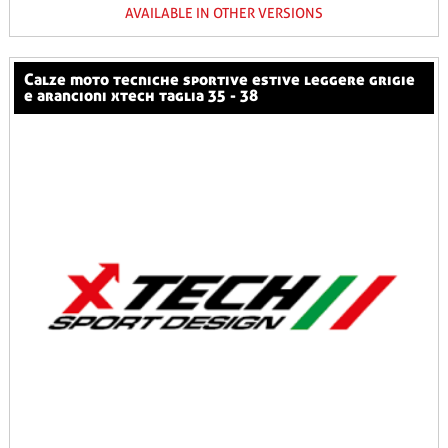
AVAILABLE IN OTHER VERSIONS
calze moto tecniche sportive estive leggere grigie
e arancioni xtech taglia 35 - 38