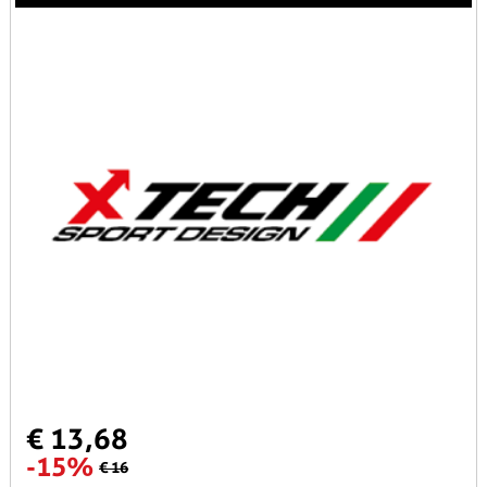
€ 13,68
-15%
€ 16