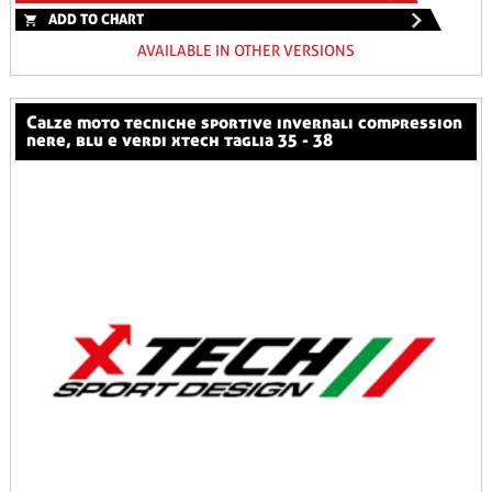
ADD TO CHART
AVAILABLE IN OTHER VERSIONS
calze moto tecniche sportive invernali compression
nere, blu e verdi xtech taglia 35 - 38