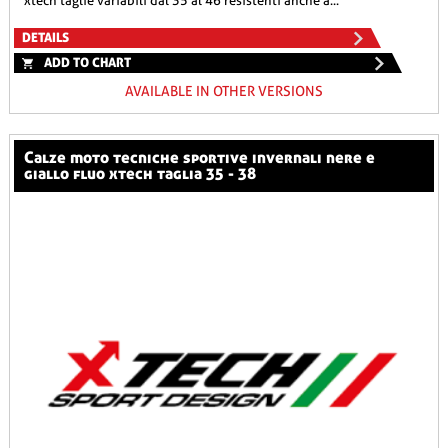
xtech taglie variabili dal 35 al 46 resistenti anche a...
DETAILS
ADD TO CHART
AVAILABLE IN OTHER VERSIONS
calze moto tecniche sportive invernali nere e
giallo fluo xtech taglia 35 - 38