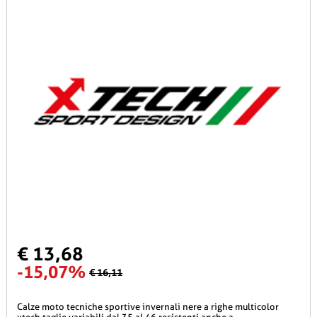
€ 13,68
-15,07%
€ 16,11
calze moto tecniche sportive invernali nere a righe multicolor