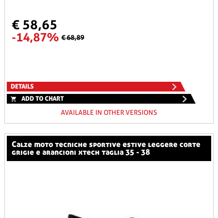
€ 58,65
-14,87%
€ 68,89
DETAILS
ADD TO CHART
AVAILABLE IN OTHER VERSIONS
calze moto tecniche sportive estive leggere corte
grigie e arancioni xtech taglia 35 - 38