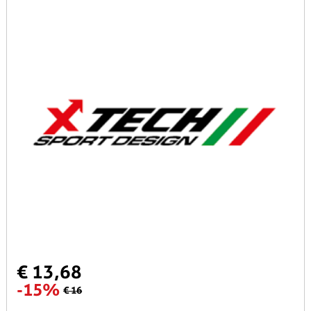
€ 13,68
-15%
€ 16