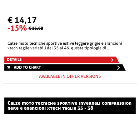
€ 14,17
-15%
€ 16,68
calze moto tecniche sportive estive leggere grigie e arancioni
xtech taglie variabili dal 35 al 46. questa tipologia di...
DETAILS
ADD TO CHART
AVAILABLE IN OTHER VERSIONS
calze moto tecniche sportive invernali compression
nere e arancioni xtech taglia 35 - 38