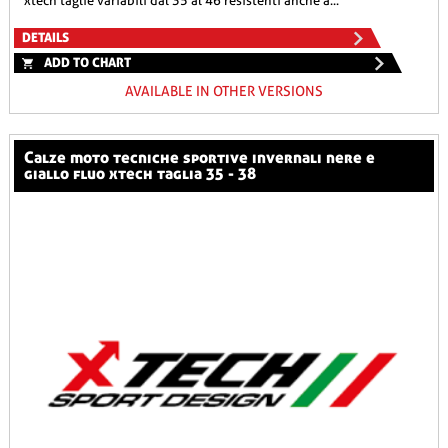
xtech taglie variabili dal 35 al 46 resistenti anche a...
DETAILS
ADD TO CHART
AVAILABLE IN OTHER VERSIONS
calze moto tecniche sportive invernali nere e
giallo fluo xtech taglia 35 - 38