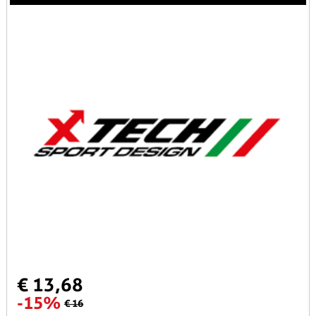
€ 13,68
-15%
€ 16