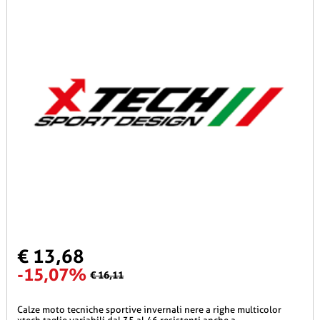
€ 13,68
-15,07%
€ 16,11
calze moto tecniche sportive invernali nere a righe multicolor