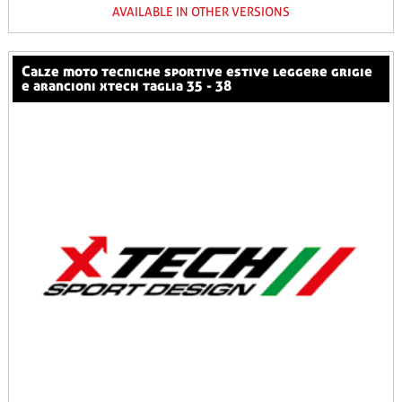
AVAILABLE IN OTHER VERSIONS
calze moto tecniche sportive estive leggere grigie
e arancioni xtech taglia 35 - 38