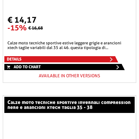
€ 14,17
-15%
€ 16,68
calze moto tecniche sportive estive leggere grigie e arancioni
xtech taglie variabili dal 35 al 46. questa tipologia di...
DETAILS
ADD TO CHART
AVAILABLE IN OTHER VERSIONS
calze moto tecniche sportive invernali compression
nere e arancioni xtech taglia 35 - 38