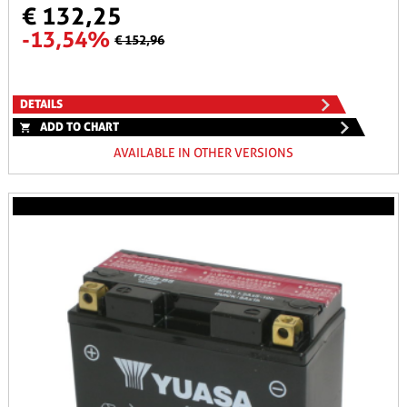
€ 132,25
-13,54%
€ 152,96
DETAILS
ADD TO CHART
AVAILABLE IN OTHER VERSIONS