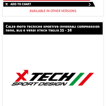
ADD TO CHART
AVAILABLE IN OTHER VERSIONS
calze moto tecniche sportive invernali compression
nere, blu e verdi xtech taglia 35 - 38