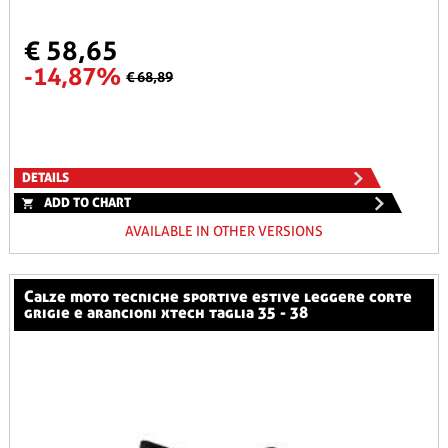
€ 58,65
-14,87%
€ 68,89
DETAILS
ADD TO CHART
AVAILABLE IN OTHER VERSIONS
calze moto tecniche sportive estive leggere corte
grigie e arancioni xtech taglia 35 - 38