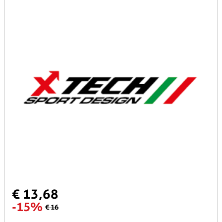
€ 13,68
-15%
€ 16