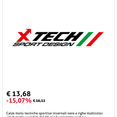
€ 13,68
-15,07%
€ 16,11
calze moto tecniche sportive invernali nere a righe multicolor