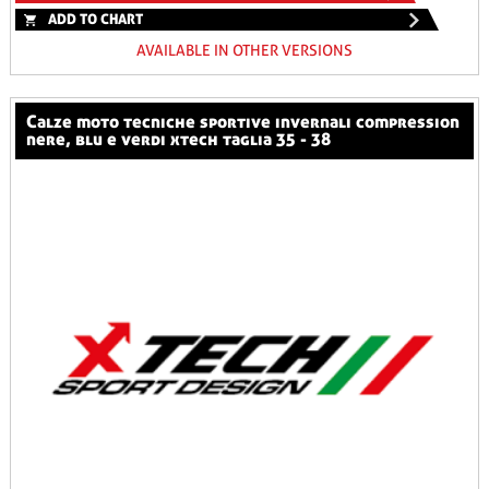
ADD TO CHART
AVAILABLE IN OTHER VERSIONS
calze moto tecniche sportive invernali compression
nere, blu e verdi xtech taglia 35 - 38