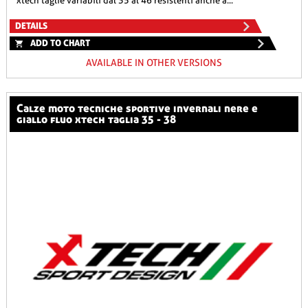
xtech taglie variabili dal 35 al 46 resistenti anche a...
DETAILS
ADD TO CHART
AVAILABLE IN OTHER VERSIONS
calze moto tecniche sportive invernali nere e
giallo fluo xtech taglia 35 - 38