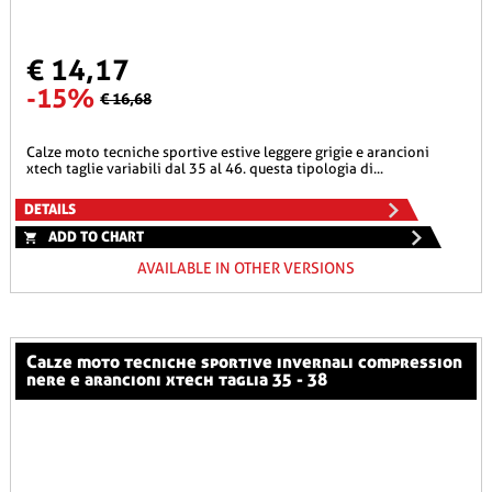
€ 14,17
-15%
€ 16,68
calze moto tecniche sportive estive leggere grigie e arancioni
xtech taglie variabili dal 35 al 46. questa tipologia di...
DETAILS
ADD TO CHART
AVAILABLE IN OTHER VERSIONS
calze moto tecniche sportive invernali compression
nere e arancioni xtech taglia 35 - 38