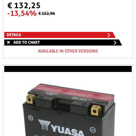
€ 132,25
-13,54%
€ 152,96
DETAILS
ADD TO CHART
AVAILABLE IN OTHER VERSIONS