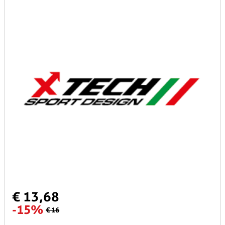
€ 13,68
-15%
€ 16