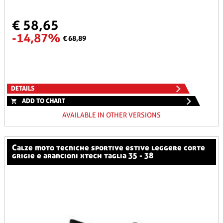
€ 58,65
-14,87%
€ 68,89
DETAILS
ADD TO CHART
AVAILABLE IN OTHER VERSIONS
calze moto tecniche sportive estive leggere corte
grigie e arancioni xtech taglia 35 - 38