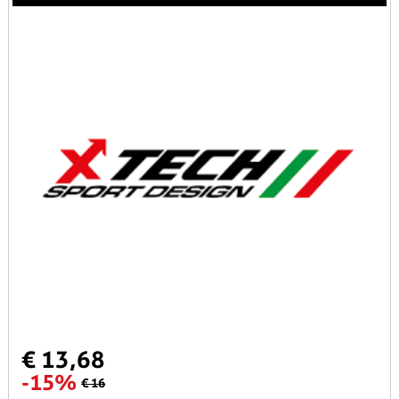
€ 13,68
-15%
€ 16