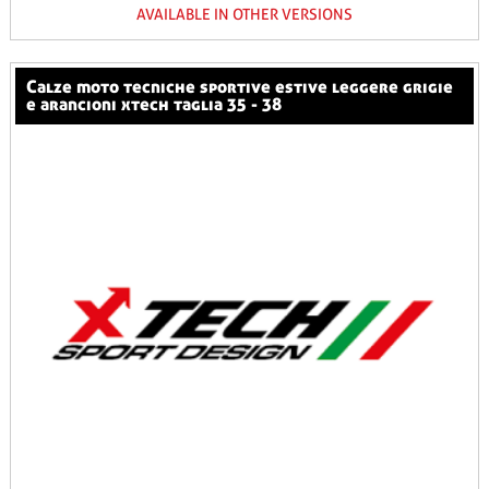
AVAILABLE IN OTHER VERSIONS
calze moto tecniche sportive estive leggere grigie
e arancioni xtech taglia 35 - 38