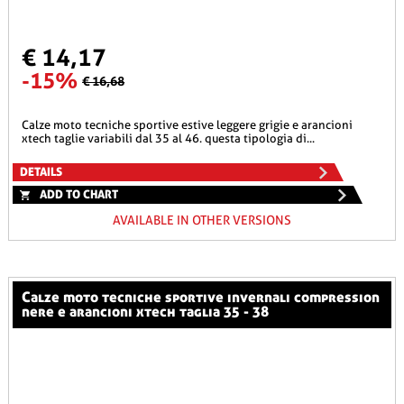
€ 14,17
-15%
€ 16,68
calze moto tecniche sportive estive leggere grigie e arancioni
xtech taglie variabili dal 35 al 46. questa tipologia di...
DETAILS
ADD TO CHART
AVAILABLE IN OTHER VERSIONS
calze moto tecniche sportive invernali compression
nere e arancioni xtech taglia 35 - 38