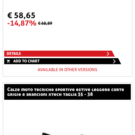
€ 58,65
-14,87%
€ 68,89
DETAILS
ADD TO CHART
AVAILABLE IN OTHER VERSIONS
calze moto tecniche sportive estive leggere corte
grigie e arancioni xtech taglia 35 - 38