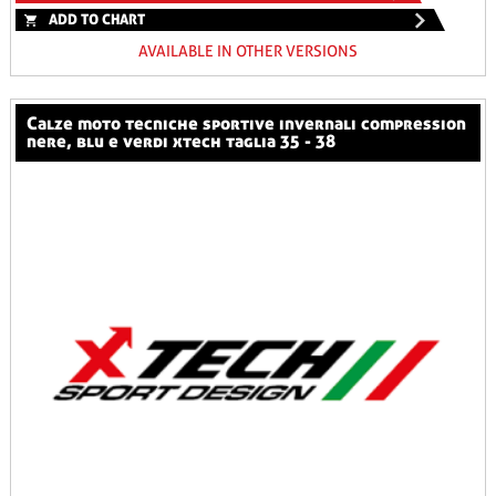
ADD TO CHART
AVAILABLE IN OTHER VERSIONS
calze moto tecniche sportive invernali compression
nere, blu e verdi xtech taglia 35 - 38