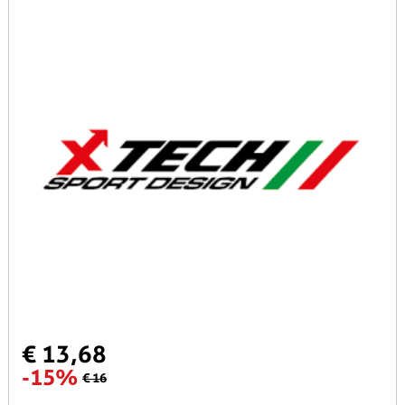
€ 13,68
-15%
€ 16