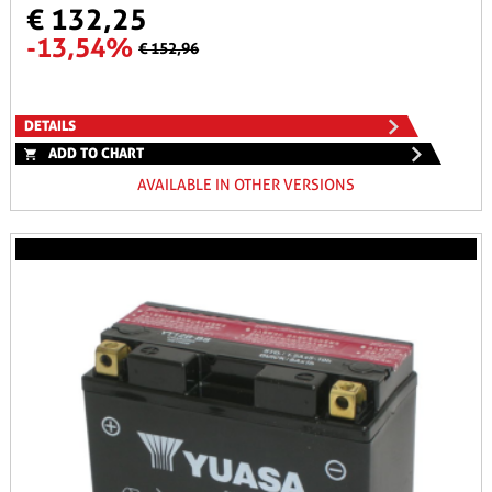
€ 132,25
-13,54%
€ 152,96
DETAILS
ADD TO CHART
AVAILABLE IN OTHER VERSIONS