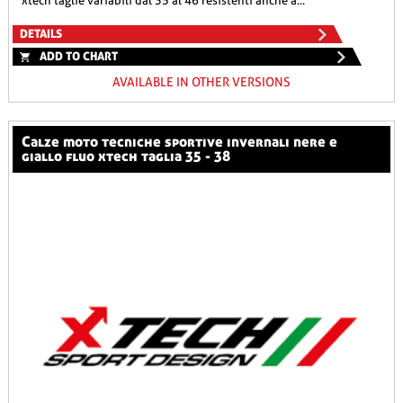
xtech taglie variabili dal 35 al 46 resistenti anche a...
DETAILS
ADD TO CHART
AVAILABLE IN OTHER VERSIONS
calze moto tecniche sportive invernali nere e
giallo fluo xtech taglia 35 - 38