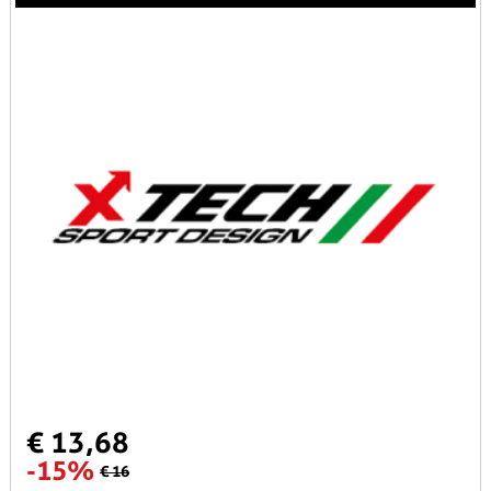
€ 13,68
-15%
€ 16