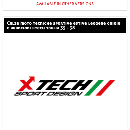
AVAILABLE IN OTHER VERSIONS
calze moto tecniche sportive estive leggere grigie
e arancioni xtech taglia 35 - 38