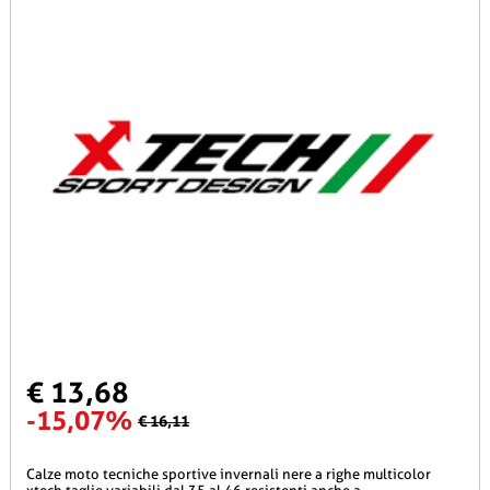
€ 13,68
-15,07%
€ 16,11
calze moto tecniche sportive invernali nere a righe multicolor