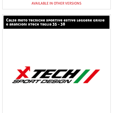
AVAILABLE IN OTHER VERSIONS
calze moto tecniche sportive estive leggere grigie
e arancioni xtech taglia 35 - 38