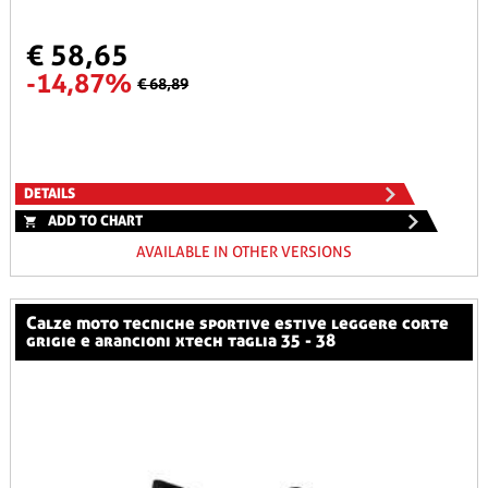
€ 58,65
-14,87%
€ 68,89
DETAILS
ADD TO CHART
AVAILABLE IN OTHER VERSIONS
calze moto tecniche sportive estive leggere corte
grigie e arancioni xtech taglia 35 - 38