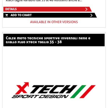
xtech taglie variabili dal 35 al 46 resistenti anche a...
DETAILS
ADD TO CHART
AVAILABLE IN OTHER VERSIONS
calze moto tecniche sportive invernali nere e
giallo fluo xtech taglia 35 - 38