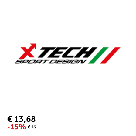
€ 13,68
-15%
€ 16