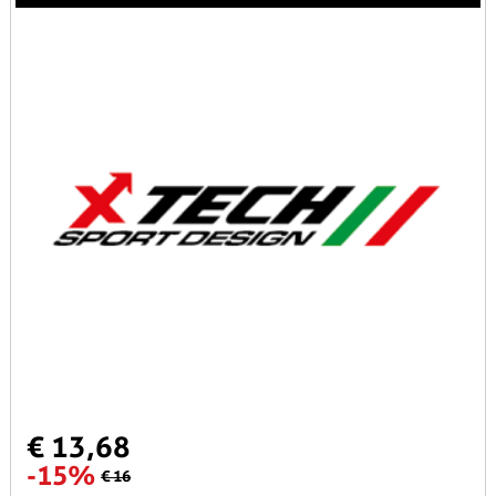
€ 13,68
-15%
€ 16