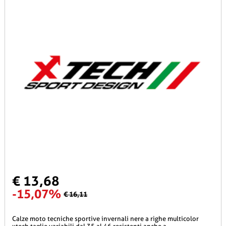
€ 13,68
-15,07%
€ 16,11
calze moto tecniche sportive invernali nere a righe multicolor