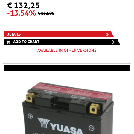
€ 132,25
-13,54%
€ 152,96
DETAILS
ADD TO CHART
AVAILABLE IN OTHER VERSIONS