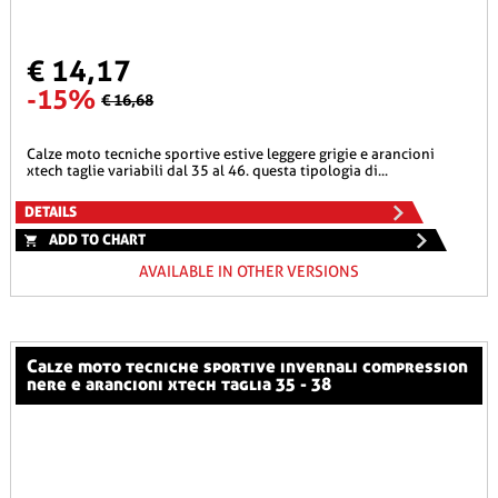
€ 14,17
-15%
€ 16,68
calze moto tecniche sportive estive leggere grigie e arancioni
xtech taglie variabili dal 35 al 46. questa tipologia di...
DETAILS
ADD TO CHART
AVAILABLE IN OTHER VERSIONS
calze moto tecniche sportive invernali compression
nere e arancioni xtech taglia 35 - 38