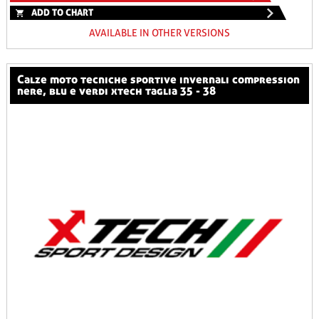
ADD TO CHART
AVAILABLE IN OTHER VERSIONS
calze moto tecniche sportive invernali compression
nere, blu e verdi xtech taglia 35 - 38