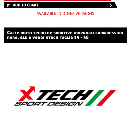
ADD TO CHART
AVAILABLE IN OTHER VERSIONS
calze moto tecniche sportive invernali compression
nere, blu e verdi xtech taglia 35 - 38