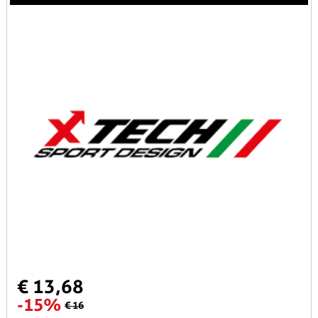
€ 13,68
-15%
€ 16