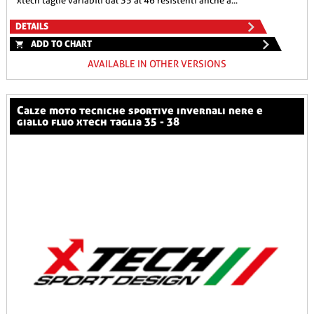
xtech taglie variabili dal 35 al 46 resistenti anche a...
DETAILS
ADD TO CHART
AVAILABLE IN OTHER VERSIONS
calze moto tecniche sportive invernali nere e
giallo fluo xtech taglia 35 - 38