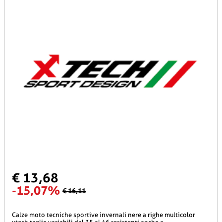
€ 13,68
-15,07%
€ 16,11
calze moto tecniche sportive invernali nere a righe multicolor