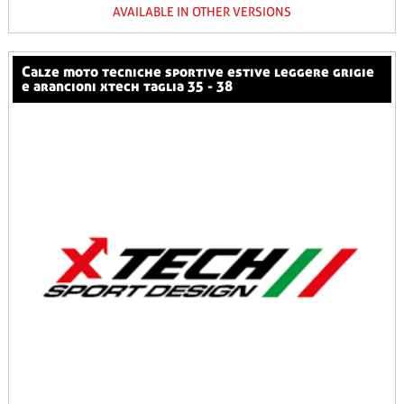
AVAILABLE IN OTHER VERSIONS
calze moto tecniche sportive estive leggere grigie
e arancioni xtech taglia 35 - 38