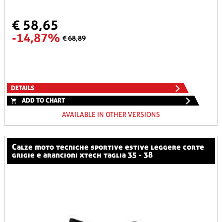
€ 58,65
-14,87%
€ 68,89
DETAILS
ADD TO CHART
AVAILABLE IN OTHER VERSIONS
calze moto tecniche sportive estive leggere corte
grigie e arancioni xtech taglia 35 - 38