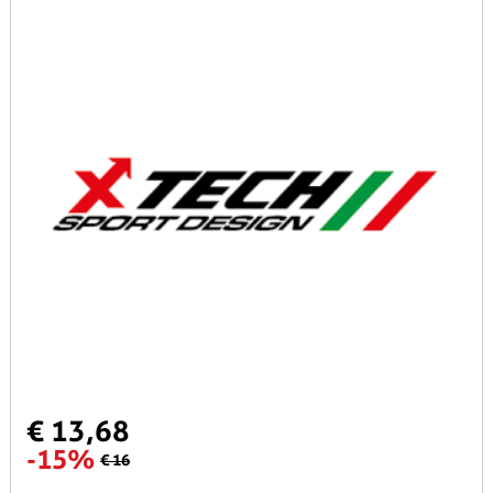
€ 13,68
-15%
€ 16