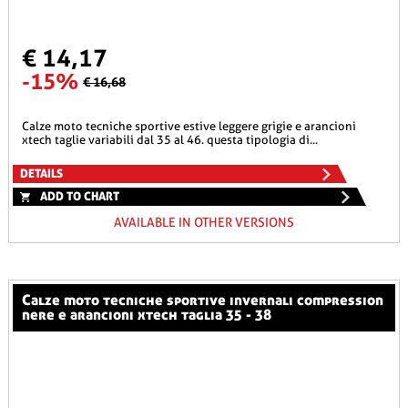
€ 14,17
-15%
€ 16,68
calze moto tecniche sportive estive leggere grigie e arancioni
xtech taglie variabili dal 35 al 46. questa tipologia di...
DETAILS
ADD TO CHART
AVAILABLE IN OTHER VERSIONS
calze moto tecniche sportive invernali compression
nere e arancioni xtech taglia 35 - 38