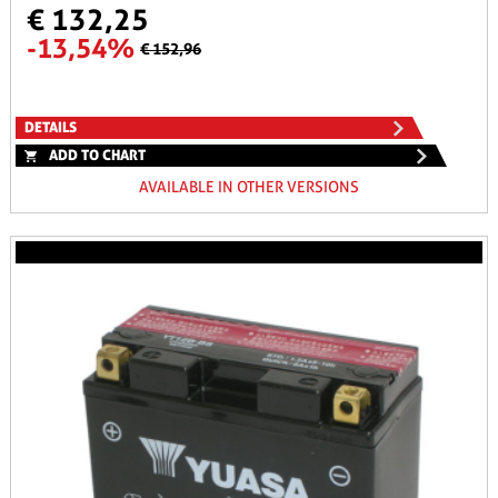
€ 132,25
-13,54%
€ 152,96
DETAILS
ADD TO CHART
AVAILABLE IN OTHER VERSIONS