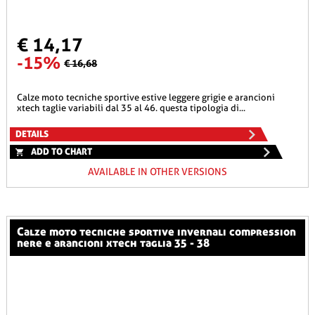
€ 14,17
-15%
€ 16,68
calze moto tecniche sportive estive leggere grigie e arancioni
xtech taglie variabili dal 35 al 46. questa tipologia di...
DETAILS
ADD TO CHART
AVAILABLE IN OTHER VERSIONS
calze moto tecniche sportive invernali compression
nere e arancioni xtech taglia 35 - 38