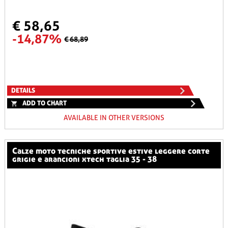
€ 58,65
-14,87%
€ 68,89
DETAILS
ADD TO CHART
AVAILABLE IN OTHER VERSIONS
calze moto tecniche sportive estive leggere corte
grigie e arancioni xtech taglia 35 - 38