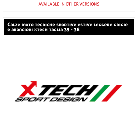
AVAILABLE IN OTHER VERSIONS
calze moto tecniche sportive estive leggere grigie
e arancioni xtech taglia 35 - 38