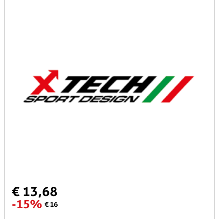
€ 13,68
-15%
€ 16