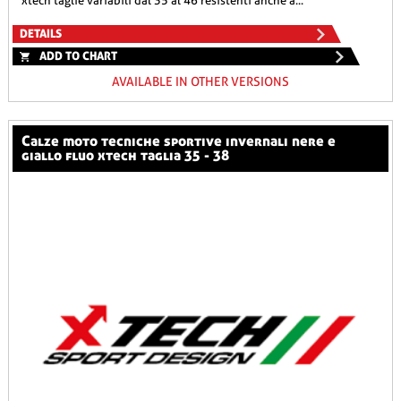
xtech taglie variabili dal 35 al 46 resistenti anche a...
DETAILS
ADD TO CHART
AVAILABLE IN OTHER VERSIONS
calze moto tecniche sportive invernali nere e
giallo fluo xtech taglia 35 - 38