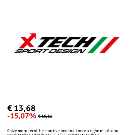
€ 13,68
-15,07%
€ 16,11
calze moto tecniche sportive invernali nere a righe multicolor