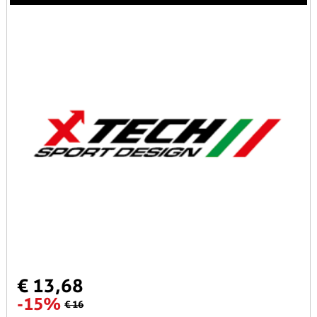
€ 13,68
-15%
€ 16