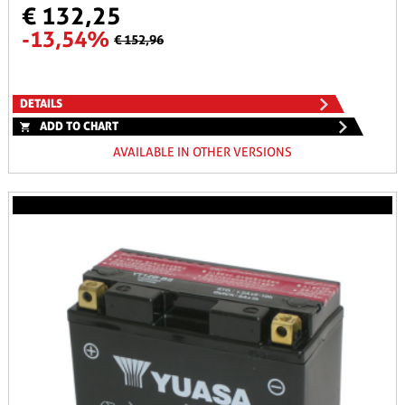
€ 132,25
-13,54%
€ 152,96
DETAILS
ADD TO CHART
AVAILABLE IN OTHER VERSIONS