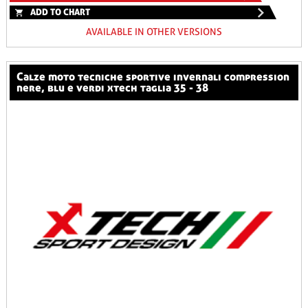
ADD TO CHART
AVAILABLE IN OTHER VERSIONS
calze moto tecniche sportive invernali compression
nere, blu e verdi xtech taglia 35 - 38