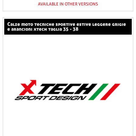
AVAILABLE IN OTHER VERSIONS
calze moto tecniche sportive estive leggere grigie
e arancioni xtech taglia 35 - 38