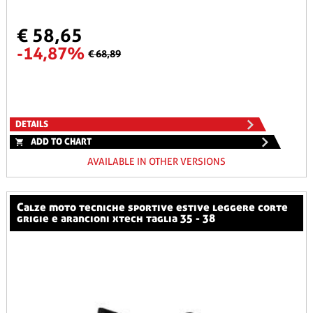
€ 58,65
-14,87%
€ 68,89
DETAILS
ADD TO CHART
AVAILABLE IN OTHER VERSIONS
calze moto tecniche sportive estive leggere corte
grigie e arancioni xtech taglia 35 - 38