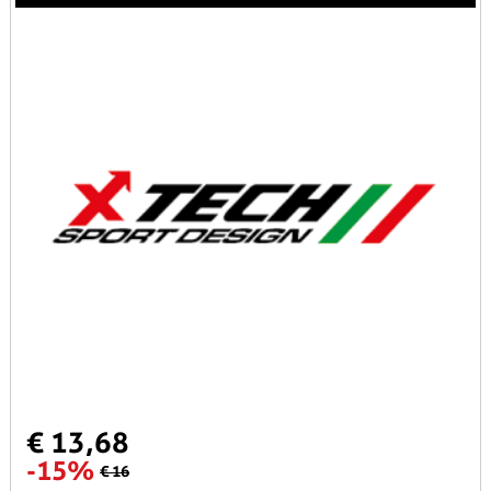
€ 13,68
-15%
€ 16