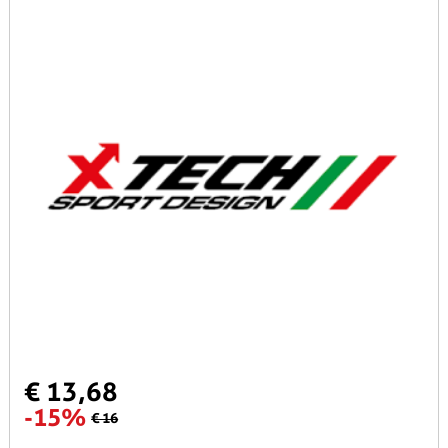
€ 13,68
-15%
€ 16