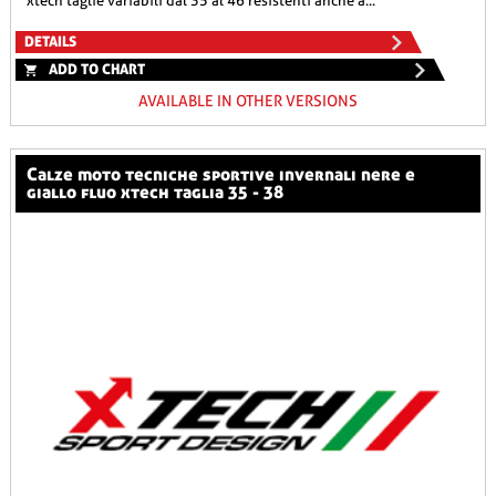
xtech taglie variabili dal 35 al 46 resistenti anche a...
DETAILS
ADD TO CHART
AVAILABLE IN OTHER VERSIONS
calze moto tecniche sportive invernali nere e
giallo fluo xtech taglia 35 - 38