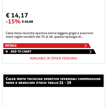
€ 14,17
-15%
€ 16,68
calze moto tecniche sportive estive leggere grigie e arancioni
xtech taglie variabili dal 35 al 46. questa tipologia di...
DETAILS
ADD TO CHART
AVAILABLE IN OTHER VERSIONS
calze moto tecniche sportive invernali compression
nere e arancioni xtech taglia 35 - 38