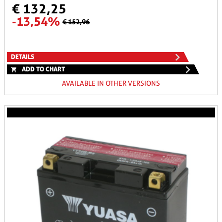
€ 132,25
-13,54%
€ 152,96
DETAILS
ADD TO CHART
AVAILABLE IN OTHER VERSIONS