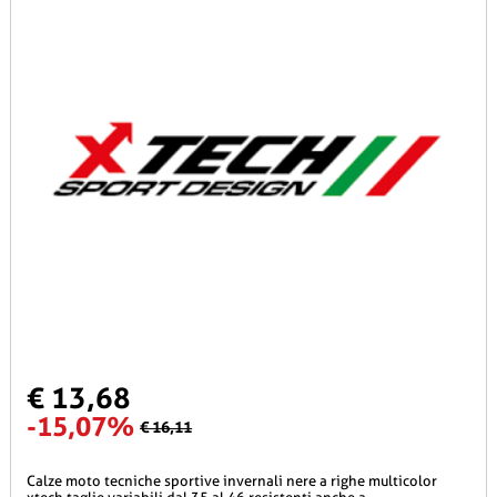
€ 13,68
-15,07%
€ 16,11
calze moto tecniche sportive invernali nere a righe multicolor