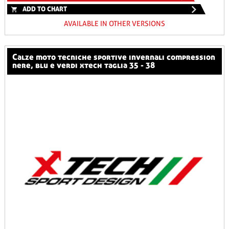
ADD TO CHART
AVAILABLE IN OTHER VERSIONS
calze moto tecniche sportive invernali compression
nere, blu e verdi xtech taglia 35 - 38