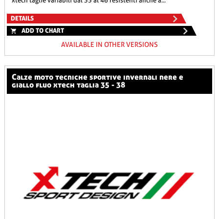
xtech taglie variabili dal 35 al 46 resistenti anche a...
DETAILS
ADD TO CHART
AVAILABLE IN OTHER VERSIONS
calze moto tecniche sportive invernali nere e
giallo fluo xtech taglia 35 - 38