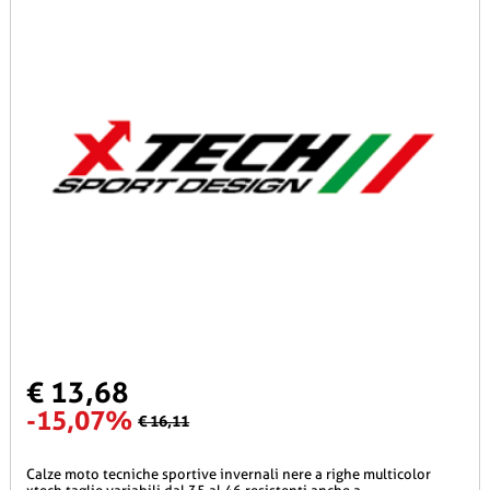
€ 13,68
-15,07%
€ 16,11
calze moto tecniche sportive invernali nere a righe multicolor