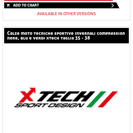
ADD TO CHART
AVAILABLE IN OTHER VERSIONS
calze moto tecniche sportive invernali compression
nere, blu e verdi xtech taglia 35 - 38