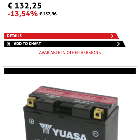
€ 132,25
-13,54%
€ 152,96
DETAILS
ADD TO CHART
AVAILABLE IN OTHER VERSIONS