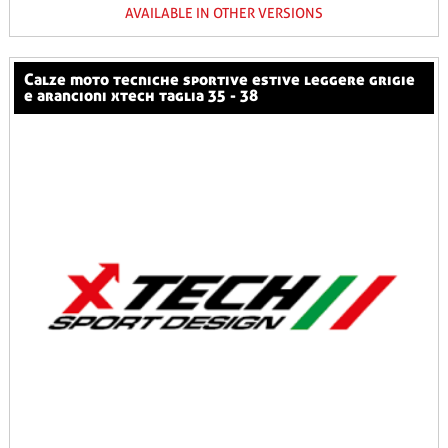
AVAILABLE IN OTHER VERSIONS
calze moto tecniche sportive estive leggere grigie
e arancioni xtech taglia 35 - 38