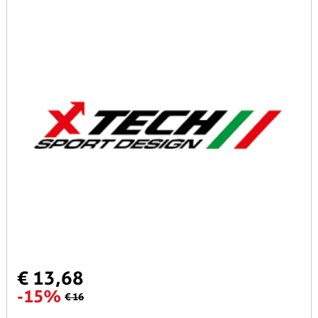
€ 13,68
-15%
€ 16