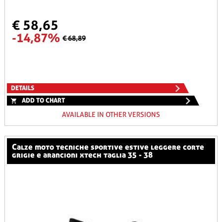
€ 58,65
-14,87%
€ 68,89
DETAILS
ADD TO CHART
AVAILABLE IN OTHER VERSIONS
calze moto tecniche sportive estive leggere corte
grigie e arancioni xtech taglia 35 - 38