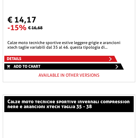
€ 14,17
-15%
€ 16,68
calze moto tecniche sportive estive leggere grigie e arancioni
xtech taglie variabili dal 35 al 46. questa tipologia di...
DETAILS
ADD TO CHART
AVAILABLE IN OTHER VERSIONS
calze moto tecniche sportive invernali compression
nere e arancioni xtech taglia 35 - 38