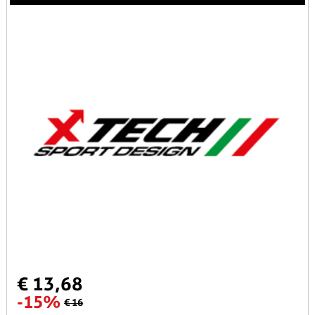
€ 13,68
-15%
€ 16