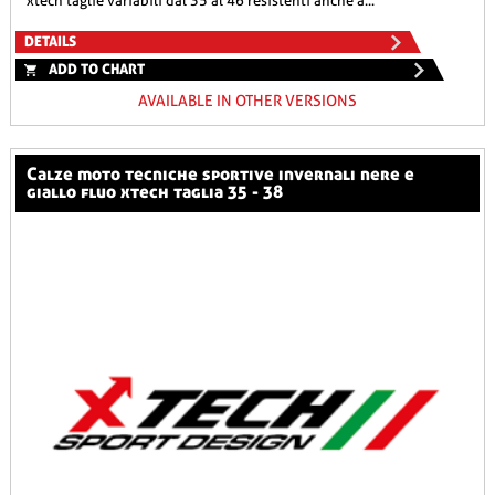
xtech taglie variabili dal 35 al 46 resistenti anche a...
DETAILS
ADD TO CHART
AVAILABLE IN OTHER VERSIONS
calze moto tecniche sportive invernali nere e
giallo fluo xtech taglia 35 - 38