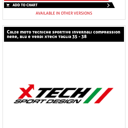
ADD TO CHART
AVAILABLE IN OTHER VERSIONS
calze moto tecniche sportive invernali compression
nere, blu e verdi xtech taglia 35 - 38