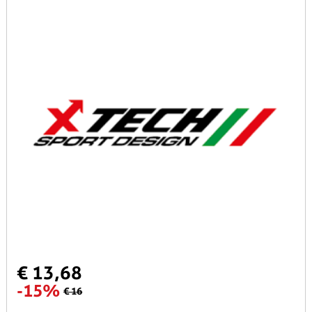
€ 13,68
-15%
€ 16