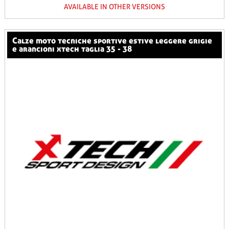
AVAILABLE IN OTHER VERSIONS
calze moto tecniche sportive estive leggere grigie
e arancioni xtech taglia 35 - 38