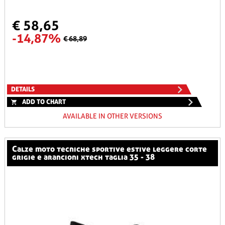
€ 58,65
-14,87%
€ 68,89
DETAILS
ADD TO CHART
AVAILABLE IN OTHER VERSIONS
calze moto tecniche sportive estive leggere corte
grigie e arancioni xtech taglia 35 - 38