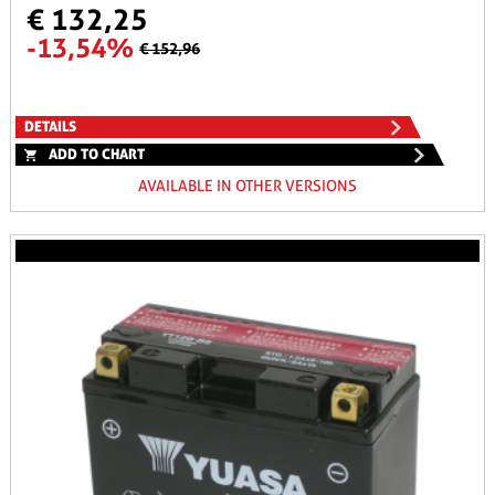
€ 132,25
-13,54%
€ 152,96
DETAILS
ADD TO CHART
AVAILABLE IN OTHER VERSIONS