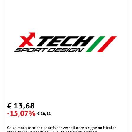
€ 13,68
-15,07%
€ 16,11
calze moto tecniche sportive invernali nere a righe multicolor