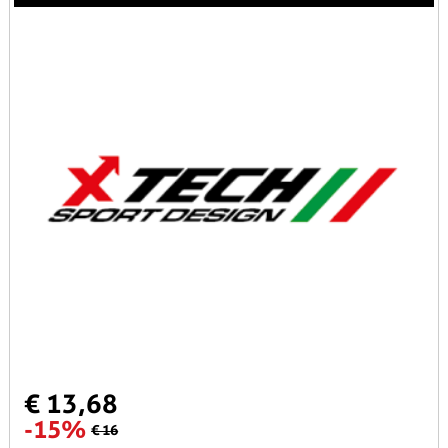
€ 13,68
-15%
€ 16