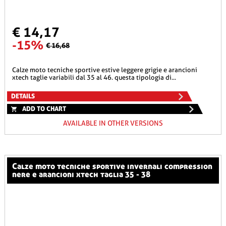
€ 14,17
-15%
€ 16,68
calze moto tecniche sportive estive leggere grigie e arancioni
xtech taglie variabili dal 35 al 46. questa tipologia di...
DETAILS
ADD TO CHART
AVAILABLE IN OTHER VERSIONS
calze moto tecniche sportive invernali compression
nere e arancioni xtech taglia 35 - 38