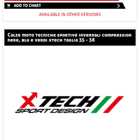
ADD TO CHART
AVAILABLE IN OTHER VERSIONS
calze moto tecniche sportive invernali compression
nere, blu e verdi xtech taglia 35 - 38