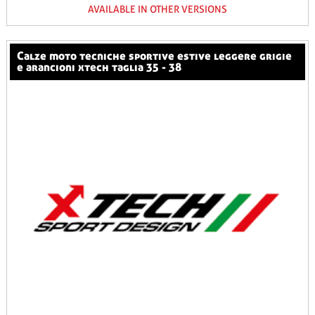
AVAILABLE IN OTHER VERSIONS
calze moto tecniche sportive estive leggere grigie
e arancioni xtech taglia 35 - 38