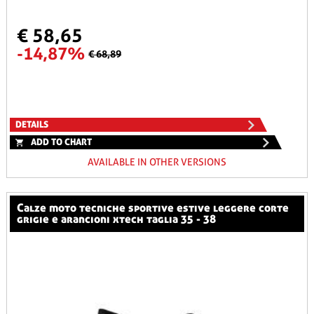
€ 58,65
-14,87%
€ 68,89
DETAILS
ADD TO CHART
AVAILABLE IN OTHER VERSIONS
calze moto tecniche sportive estive leggere corte
grigie e arancioni xtech taglia 35 - 38