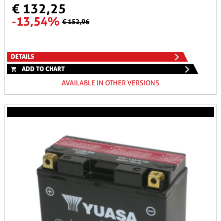
€ 132,25
-13,54%
€ 152,96
DETAILS
ADD TO CHART
AVAILABLE IN OTHER VERSIONS