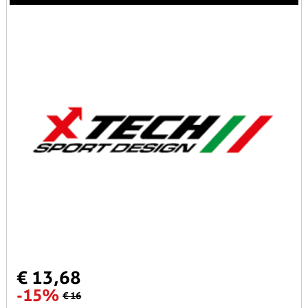
€ 13,68
-15%
€ 16