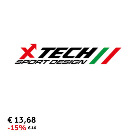
€ 13,68
-15%
€ 16