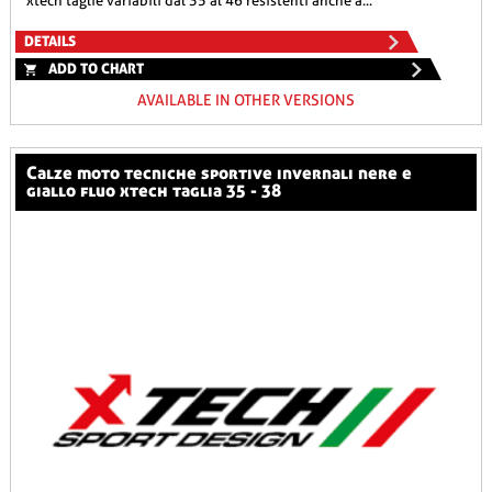
xtech taglie variabili dal 35 al 46 resistenti anche a...
DETAILS
ADD TO CHART
AVAILABLE IN OTHER VERSIONS
calze moto tecniche sportive invernali nere e
giallo fluo xtech taglia 35 - 38