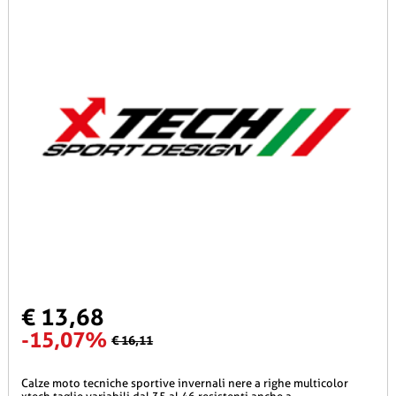
€ 13,68
-15,07%
€ 16,11
calze moto tecniche sportive invernali nere a righe multicolor