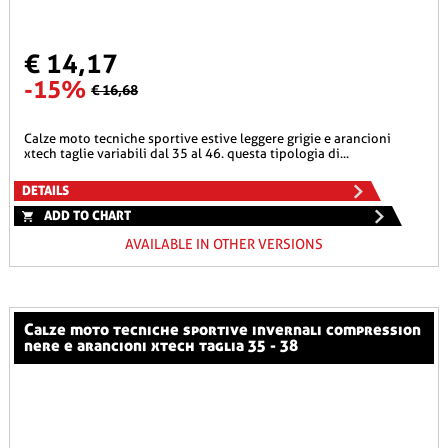
€ 14,17
-15%
€ 16,68
calze moto tecniche sportive estive leggere grigie e arancioni
xtech taglie variabili dal 35 al 46. questa tipologia di...
DETAILS
ADD TO CHART
AVAILABLE IN OTHER VERSIONS
calze moto tecniche sportive invernali compression
nere e arancioni xtech taglia 35 - 38