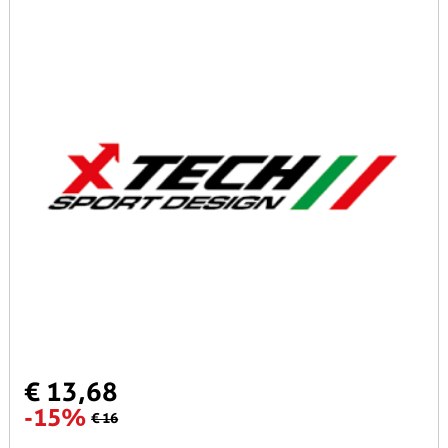
€ 13,68
-15%
€ 16