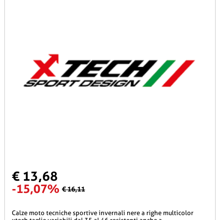
€ 13,68
-15,07%
€ 16,11
calze moto tecniche sportive invernali nere a righe multicolor