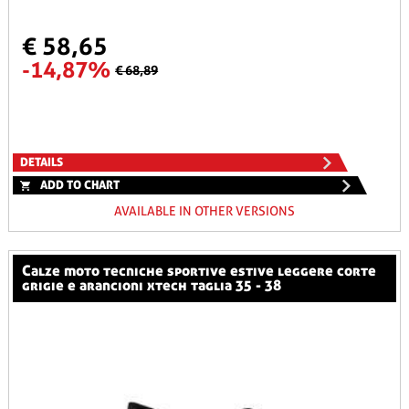
€ 58,65
-14,87%
€ 68,89
DETAILS
ADD TO CHART
AVAILABLE IN OTHER VERSIONS
calze moto tecniche sportive estive leggere corte
grigie e arancioni xtech taglia 35 - 38