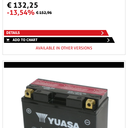
€ 132,25
-13,54%
€ 152,96
DETAILS
ADD TO CHART
AVAILABLE IN OTHER VERSIONS