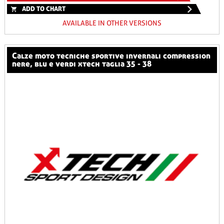
ADD TO CHART
AVAILABLE IN OTHER VERSIONS
calze moto tecniche sportive invernali compression
nere, blu e verdi xtech taglia 35 - 38