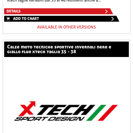
xtech taglie variabili dal 35 al 46 resistenti anche a...
DETAILS
ADD TO CHART
AVAILABLE IN OTHER VERSIONS
calze moto tecniche sportive invernali nere e
giallo fluo xtech taglia 35 - 38