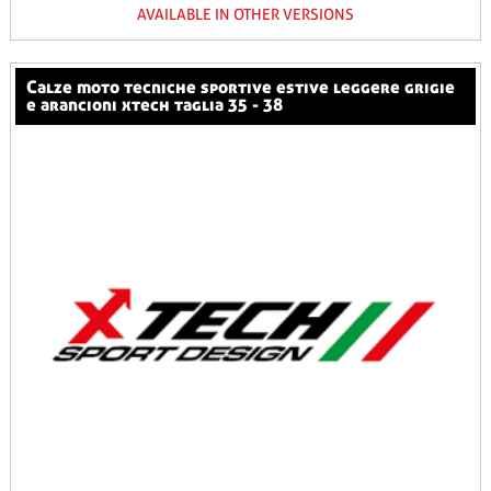
AVAILABLE IN OTHER VERSIONS
calze moto tecniche sportive estive leggere grigie
e arancioni xtech taglia 35 - 38