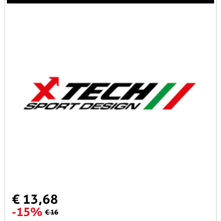
€ 13,68
-15%
€ 16