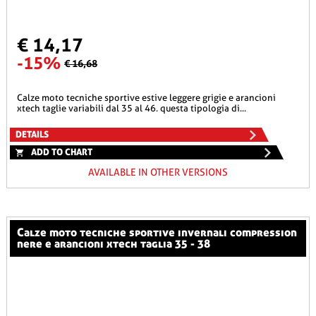
€ 14,17
-15%
€ 16,68
calze moto tecniche sportive estive leggere grigie e arancioni
xtech taglie variabili dal 35 al 46. questa tipologia di...
DETAILS
ADD TO CHART
AVAILABLE IN OTHER VERSIONS
calze moto tecniche sportive invernali compression
nere e arancioni xtech taglia 35 - 38