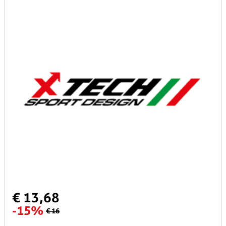
€ 13,68
-15%
€ 16