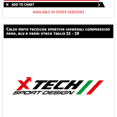
ADD TO CHART
AVAILABLE IN OTHER VERSIONS
calze moto tecniche sportive invernali compression
nere, blu e verdi xtech taglia 35 - 38