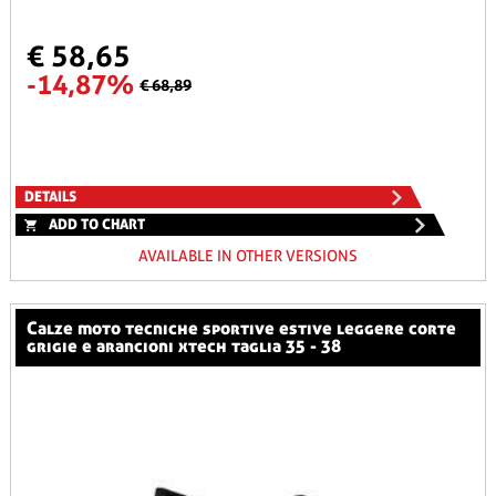
€ 58,65
-14,87%
€ 68,89
DETAILS
ADD TO CHART
AVAILABLE IN OTHER VERSIONS
calze moto tecniche sportive estive leggere corte
grigie e arancioni xtech taglia 35 - 38