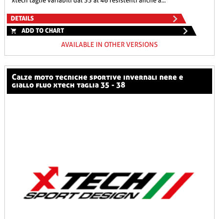
xtech taglie variabili dal 35 al 46 resistenti anche a...
DETAILS
ADD TO CHART
AVAILABLE IN OTHER VERSIONS
calze moto tecniche sportive invernali nere e
giallo fluo xtech taglia 35 - 38