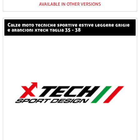
AVAILABLE IN OTHER VERSIONS
calze moto tecniche sportive estive leggere grigie
e arancioni xtech taglia 35 - 38