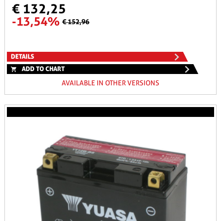
€ 132,25
-13,54%
€ 152,96
DETAILS
ADD TO CHART
AVAILABLE IN OTHER VERSIONS