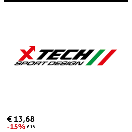
€ 13,68
-15%
€ 16