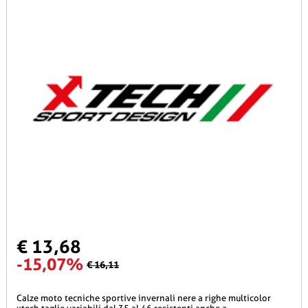
€ 13,68
-15,07%
€ 16,11
calze moto tecniche sportive invernali nere a righe multicolor