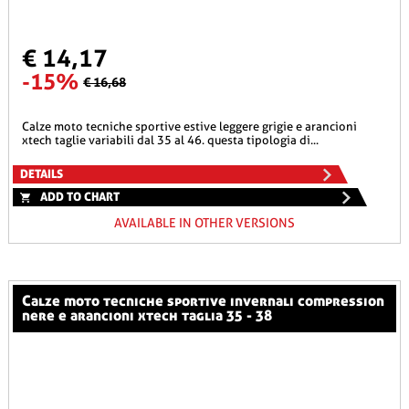
€ 14,17
-15%
€ 16,68
calze moto tecniche sportive estive leggere grigie e arancioni
xtech taglie variabili dal 35 al 46. questa tipologia di...
DETAILS
ADD TO CHART
AVAILABLE IN OTHER VERSIONS
calze moto tecniche sportive invernali compression
nere e arancioni xtech taglia 35 - 38