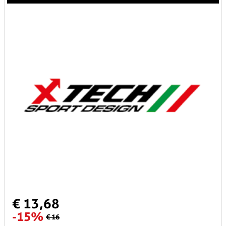
€ 13,68
-15%
€ 16