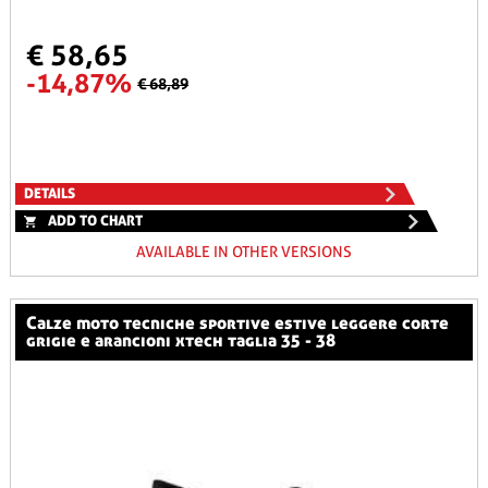
€ 58,65
-14,87%
€ 68,89
DETAILS
ADD TO CHART
AVAILABLE IN OTHER VERSIONS
calze moto tecniche sportive estive leggere corte
grigie e arancioni xtech taglia 35 - 38