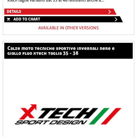
xtech taglie variabili dal 35 al 46 resistenti anche a...
DETAILS
ADD TO CHART
AVAILABLE IN OTHER VERSIONS
calze moto tecniche sportive invernali nere e
giallo fluo xtech taglia 35 - 38