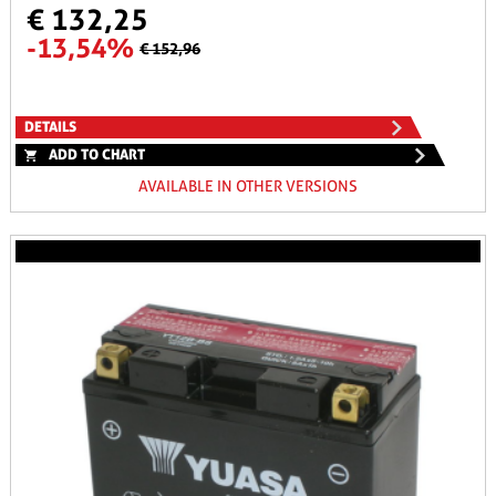
€ 132,25
-13,54%
€ 152,96
DETAILS
ADD TO CHART
AVAILABLE IN OTHER VERSIONS