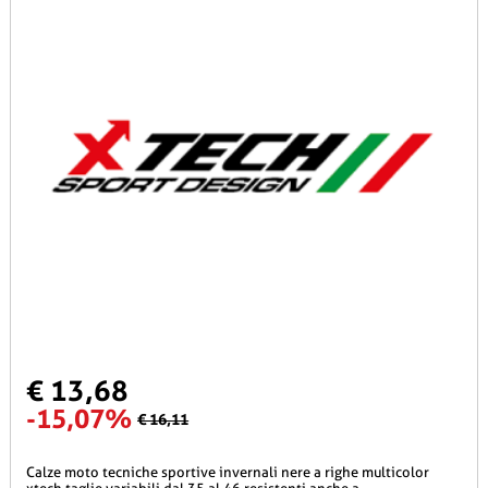
€ 13,68
-15,07%
€ 16,11
calze moto tecniche sportive invernali nere a righe multicolor