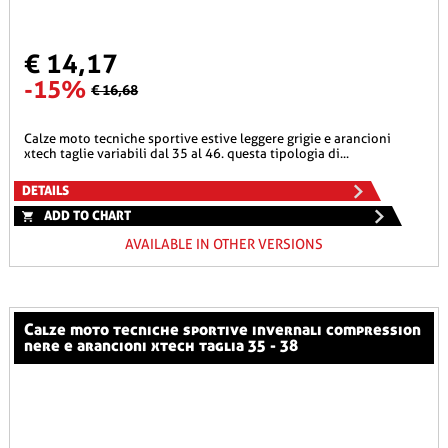
€ 14,17
-15%
€ 16,68
calze moto tecniche sportive estive leggere grigie e arancioni
xtech taglie variabili dal 35 al 46. questa tipologia di...
DETAILS
ADD TO CHART
AVAILABLE IN OTHER VERSIONS
calze moto tecniche sportive invernali compression
nere e arancioni xtech taglia 35 - 38