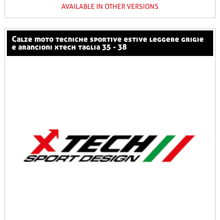
AVAILABLE IN OTHER VERSIONS
calze moto tecniche sportive estive leggere grigie
e arancioni xtech taglia 35 - 38