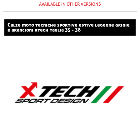
AVAILABLE IN OTHER VERSIONS
calze moto tecniche sportive estive leggere grigie
e arancioni xtech taglia 35 - 38