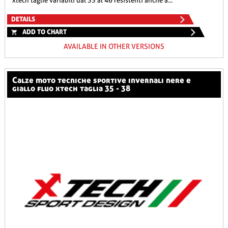
xtech taglie variabili dal 35 al 46 resistenti anche a...
DETAILS
ADD TO CHART
AVAILABLE IN OTHER VERSIONS
calze moto tecniche sportive invernali nere e
giallo fluo xtech taglia 35 - 38