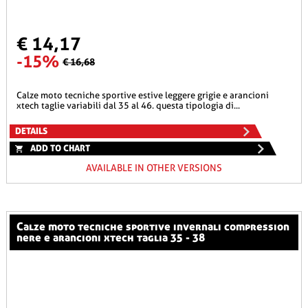
€ 14,17
-15%
€ 16,68
calze moto tecniche sportive estive leggere grigie e arancioni
xtech taglie variabili dal 35 al 46. questa tipologia di...
DETAILS
ADD TO CHART
AVAILABLE IN OTHER VERSIONS
calze moto tecniche sportive invernali compression
nere e arancioni xtech taglia 35 - 38