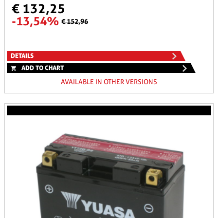
€ 132,25
-13,54%
€ 152,96
DETAILS
ADD TO CHART
AVAILABLE IN OTHER VERSIONS