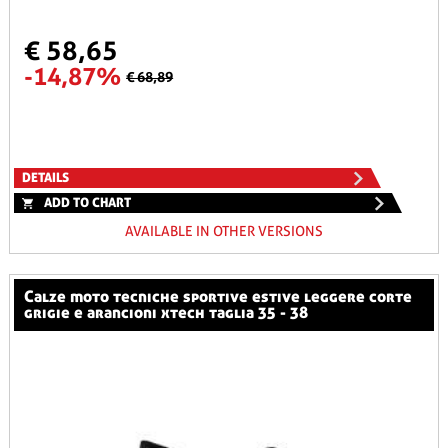
€ 58,65
-14,87%
€ 68,89
DETAILS
ADD TO CHART
AVAILABLE IN OTHER VERSIONS
calze moto tecniche sportive estive leggere corte
grigie e arancioni xtech taglia 35 - 38