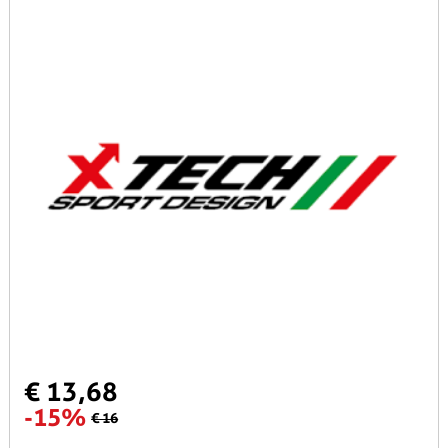
€ 13,68
-15%
€ 16