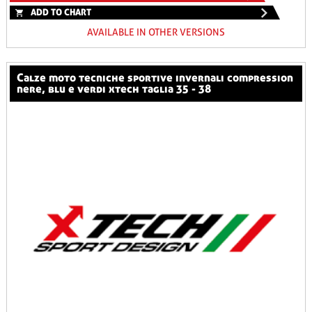
ADD TO CHART
AVAILABLE IN OTHER VERSIONS
calze moto tecniche sportive invernali compression
nere, blu e verdi xtech taglia 35 - 38