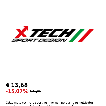
€ 13,68
-15,07%
€ 16,11
calze moto tecniche sportive invernali nere a righe multicolor