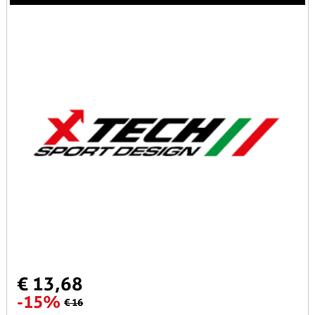
€ 13,68
-15%
€ 16