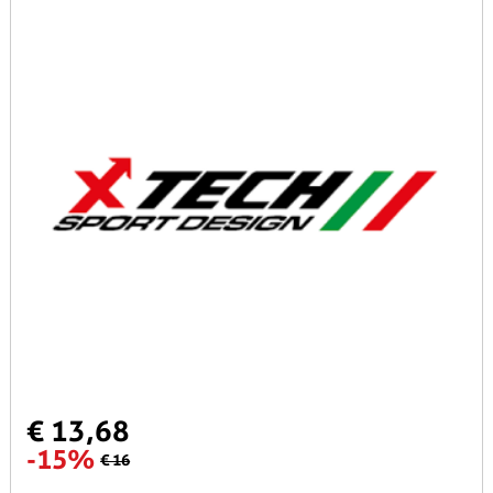
€ 13,68
-15%
€ 16