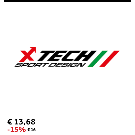
€ 13,68
-15%
€ 16