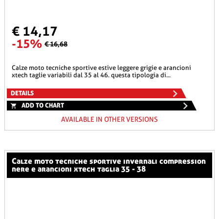
€ 14,17
-15%
€ 16,68
calze moto tecniche sportive estive leggere grigie e arancioni
xtech taglie variabili dal 35 al 46. questa tipologia di...
DETAILS
ADD TO CHART
AVAILABLE IN OTHER VERSIONS
calze moto tecniche sportive invernali compression
nere e arancioni xtech taglia 35 - 38