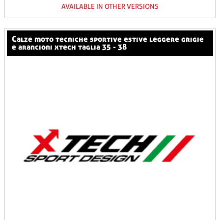
AVAILABLE IN OTHER VERSIONS
calze moto tecniche sportive estive leggere grigie
e arancioni xtech taglia 35 - 38