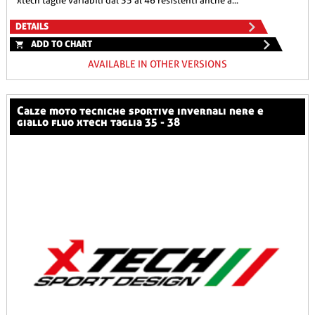
xtech taglie variabili dal 35 al 46 resistenti anche a...
DETAILS
ADD TO CHART
AVAILABLE IN OTHER VERSIONS
calze moto tecniche sportive invernali nere e
giallo fluo xtech taglia 35 - 38