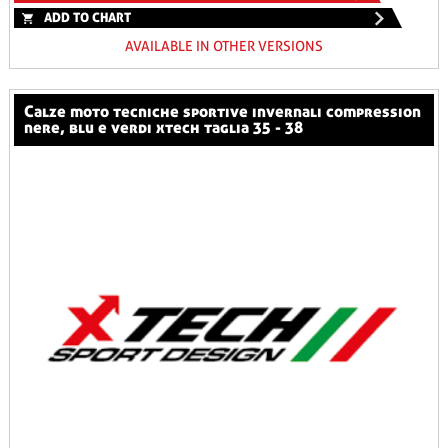
ADD TO CHART
AVAILABLE IN OTHER VERSIONS
calze moto tecniche sportive invernali compression
nere, blu e verdi xtech taglia 35 - 38