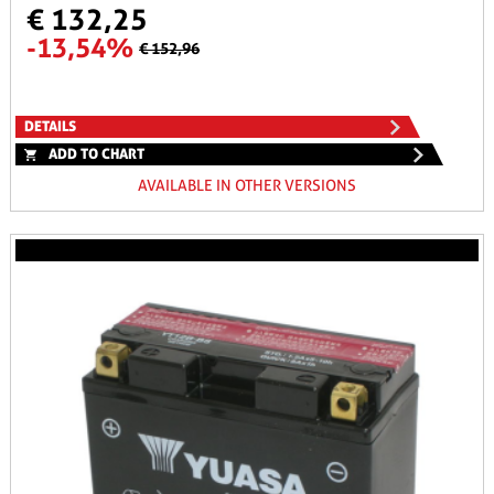
€ 132,25
-13,54%
€ 152,96
DETAILS
ADD TO CHART
AVAILABLE IN OTHER VERSIONS