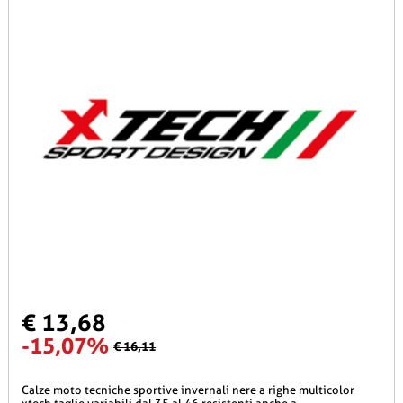
€ 13,68
-15,07%
€ 16,11
calze moto tecniche sportive invernali nere a righe multicolor