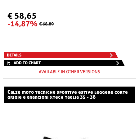
€ 58,65
-14,87%
€ 68,89
DETAILS
ADD TO CHART
AVAILABLE IN OTHER VERSIONS
calze moto tecniche sportive estive leggere corte
grigie e arancioni xtech taglia 35 - 38