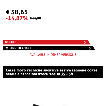
€ 58,65
-14,87%
€ 68,89
DETAILS
ADD TO CHART
AVAILABLE IN OTHER VERSIONS
calze moto tecniche sportive estive leggere corte
grigie e arancioni xtech taglia 35 - 38