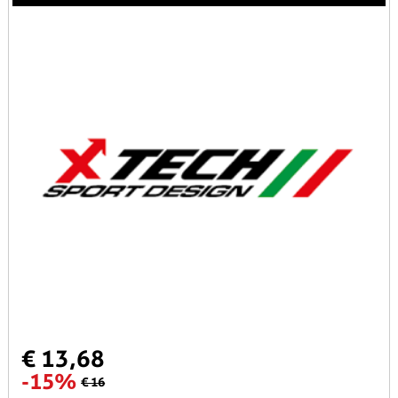
€ 13,68
-15%
€ 16