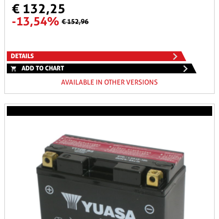
€ 132,25
-13,54%
€ 152,96
DETAILS
ADD TO CHART
AVAILABLE IN OTHER VERSIONS