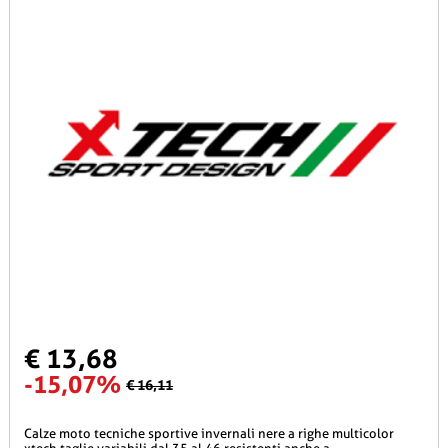
€ 13,68
-15,07%
€ 16,11
calze moto tecniche sportive invernali nere a righe multicolor