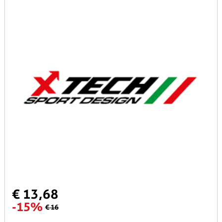
€ 13,68
-15%
€ 16