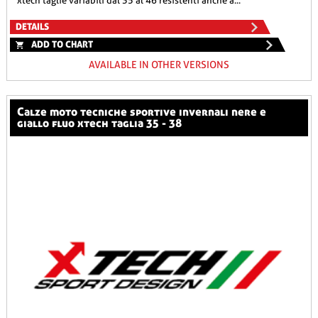
xtech taglie variabili dal 35 al 46 resistenti anche a...
DETAILS
ADD TO CHART
AVAILABLE IN OTHER VERSIONS
calze moto tecniche sportive invernali nere e
giallo fluo xtech taglia 35 - 38