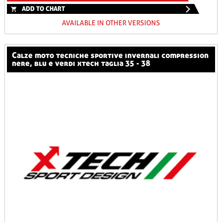
ADD TO CHART
AVAILABLE IN OTHER VERSIONS
calze moto tecniche sportive invernali compression
nere, blu e verdi xtech taglia 35 - 38