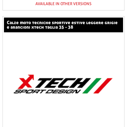
AVAILABLE IN OTHER VERSIONS
calze moto tecniche sportive estive leggere grigie
e arancioni xtech taglia 35 - 38