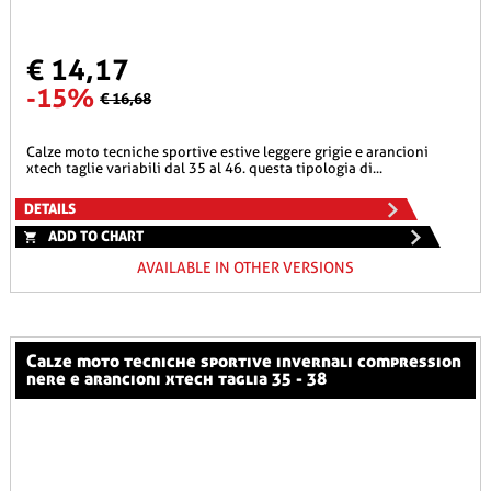
€ 14,17
-15%
€ 16,68
calze moto tecniche sportive estive leggere grigie e arancioni
xtech taglie variabili dal 35 al 46. questa tipologia di...
DETAILS
ADD TO CHART
AVAILABLE IN OTHER VERSIONS
calze moto tecniche sportive invernali compression
nere e arancioni xtech taglia 35 - 38