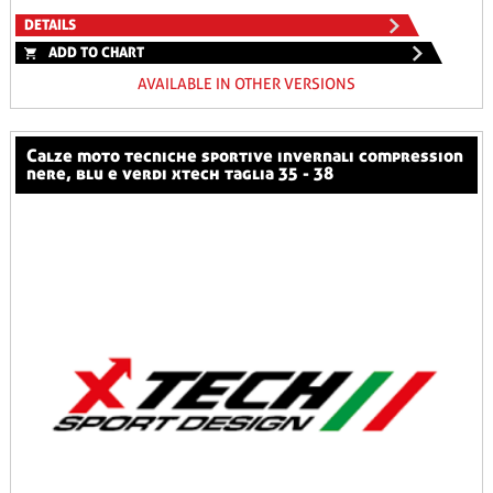
DETAILS
ADD TO CHART
AVAILABLE IN OTHER VERSIONS
calze moto tecniche sportive invernali compression
nere, blu e verdi xtech taglia 35 - 38