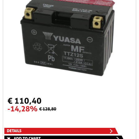
€ 110,40
-14,28%
€ 128,80
DETAILS
ADD TO CHART