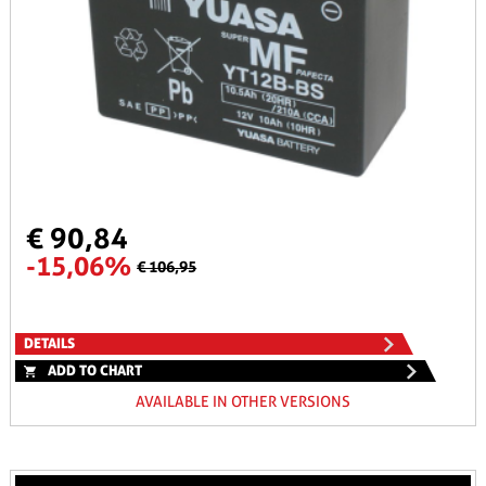
€ 90,84
-15,06%
€ 106,95
DETAILS
ADD TO CHART
AVAILABLE IN OTHER VERSIONS