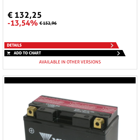
€ 132,25
-13,54%
€ 152,96
DETAILS
ADD TO CHART
AVAILABLE IN OTHER VERSIONS