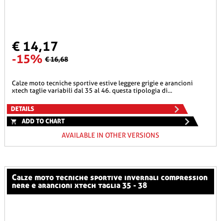
€ 14,17
-15%
€ 16,68
calze moto tecniche sportive estive leggere grigie e arancioni
xtech taglie variabili dal 35 al 46. questa tipologia di...
DETAILS
ADD TO CHART
AVAILABLE IN OTHER VERSIONS
calze moto tecniche sportive invernali compression
nere e arancioni xtech taglia 35 - 38