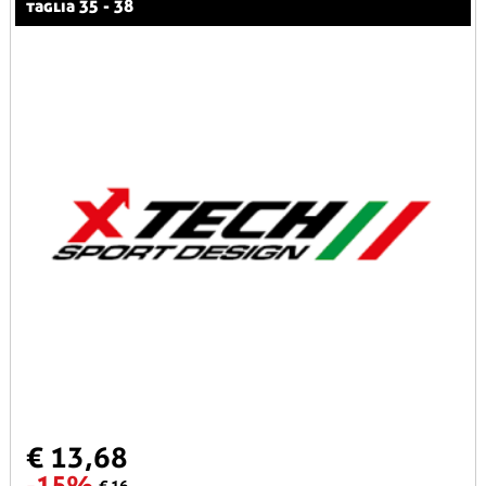
taglia 35 - 38
€ 13,68
-15%
€ 16