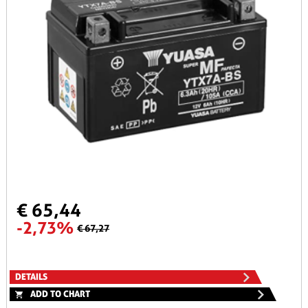
€ 65,44
-2,73%
€ 67,27
DETAILS
ADD TO CHART