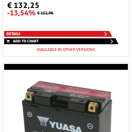
€ 132,25
-13,54%
€ 152,96
DETAILS
ADD TO CHART
AVAILABLE IN OTHER VERSIONS