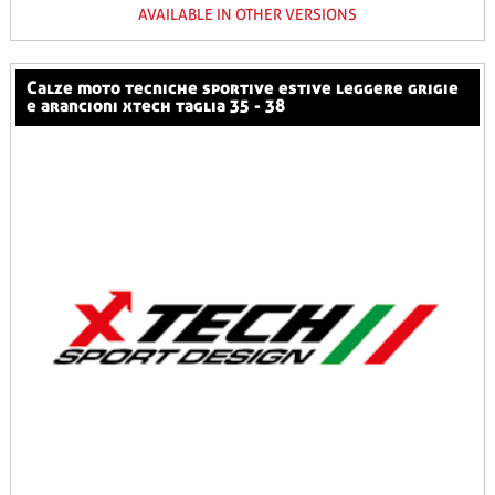
AVAILABLE IN OTHER VERSIONS
calze moto tecniche sportive estive leggere grigie
e arancioni xtech taglia 35 - 38