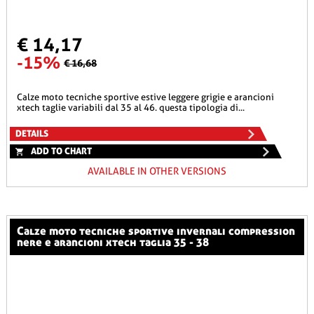
€ 14,17
-15%
€ 16,68
calze moto tecniche sportive estive leggere grigie e arancioni
xtech taglie variabili dal 35 al 46. questa tipologia di...
DETAILS
ADD TO CHART
AVAILABLE IN OTHER VERSIONS
calze moto tecniche sportive invernali compression
nere e arancioni xtech taglia 35 - 38