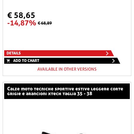
€ 58,65
-14,87%
€ 68,89
DETAILS
ADD TO CHART
AVAILABLE IN OTHER VERSIONS
calze moto tecniche sportive estive leggere corte
grigie e arancioni xtech taglia 35 - 38