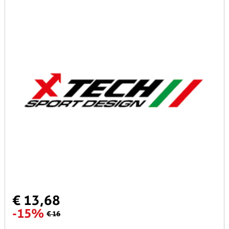
€ 13,68
-15%
€ 16