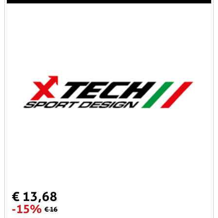
€ 13,68
-15%
€ 16