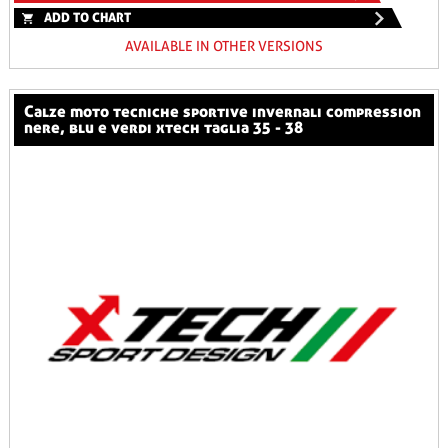
ADD TO CHART
AVAILABLE IN OTHER VERSIONS
calze moto tecniche sportive invernali compression
nere, blu e verdi xtech taglia 35 - 38