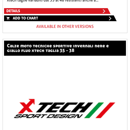
xtech taglie variabili dal 35 al 46 resistenti anche a...
DETAILS
ADD TO CHART
AVAILABLE IN OTHER VERSIONS
calze moto tecniche sportive invernali nere e
giallo fluo xtech taglia 35 - 38