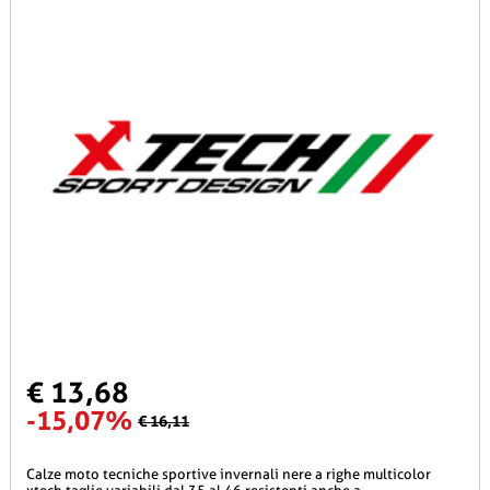
€ 13,68
-15,07%
€ 16,11
calze moto tecniche sportive invernali nere a righe multicolor