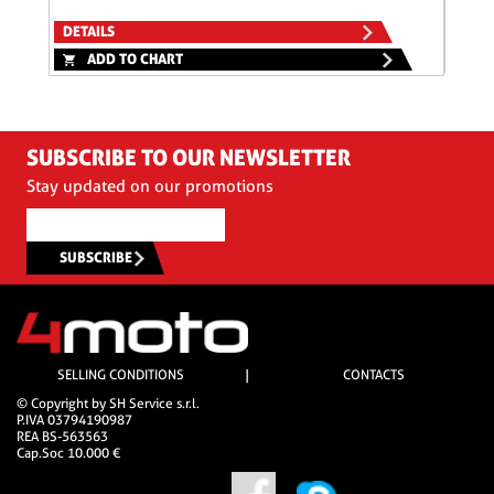
DETA
DETAILS
A
ADD TO CHART
SUBSCRIBE TO OUR NEWSLETTER
Stay updated on our promotions
SUBSCRIBE
SELLING CONDITIONS
|
CONTACTS
© Copyright by SH Service s.r.l.
P.IVA 03794190987
REA BS-563563
Cap.Soc 10.000 €