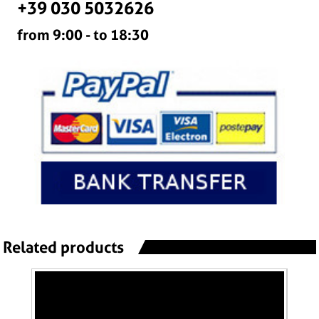
+39 030 5032626
from 9:00 - to 18:30
Related products
scarico ducati monster s2r 1000 2006 -
co
2007
ter
car