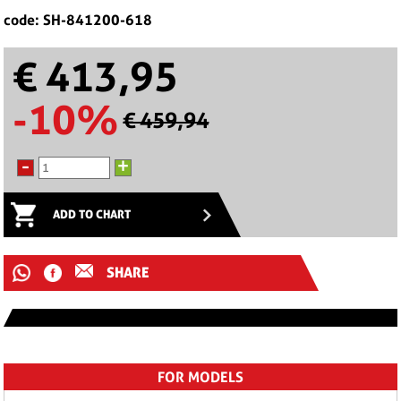
code: SH-841200-618
€ 413,95
-10%
€ 459,94
-
+
ADD TO CHART
SHARE
FOR MODELS