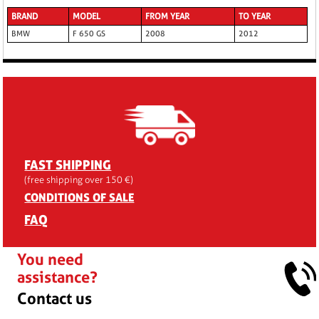
BRAND
MODEL
FROM YEAR
TO YEAR
BMW
F 650 GS
2008
2012
FAST SHIPPING
(free shipping over 150 €)
CONDITIONS OF SALE
FAQ
You need
assistance?
Contact us