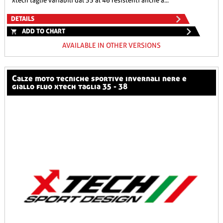
xtech taglie variabili dal 35 al 46 resistenti anche a...
DETAILS
ADD TO CHART
AVAILABLE IN OTHER VERSIONS
calze moto tecniche sportive invernali nere e
giallo fluo xtech taglia 35 - 38