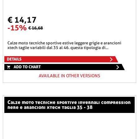
€ 14,17
-15%
€ 16,68
calze moto tecniche sportive estive leggere grigie e arancioni
xtech taglie variabili dal 35 al 46. questa tipologia di...
DETAILS
ADD TO CHART
AVAILABLE IN OTHER VERSIONS
calze moto tecniche sportive invernali compression
nere e arancioni xtech taglia 35 - 38