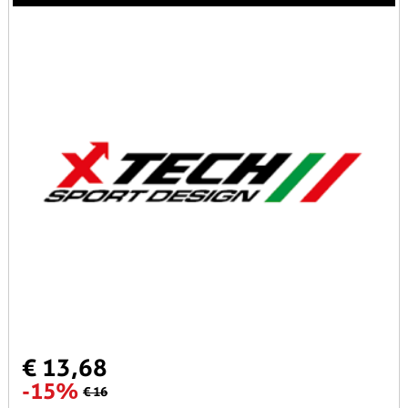
€ 13,68
-15%
€ 16