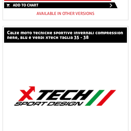
ADD TO CHART
AVAILABLE IN OTHER VERSIONS
calze moto tecniche sportive invernali compression
nere, blu e verdi xtech taglia 35 - 38