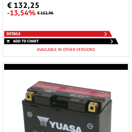
€ 132,25
-13,54%
€ 152,96
DETAILS
ADD TO CHART
AVAILABLE IN OTHER VERSIONS