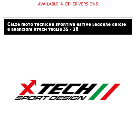
AVAILABLE IN OTHER VERSIONS
calze moto tecniche sportive estive leggere grigie
e arancioni xtech taglia 35 - 38