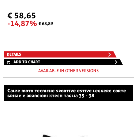
€ 58,65
-14,87%
€ 68,89
DETAILS
ADD TO CHART
AVAILABLE IN OTHER VERSIONS
calze moto tecniche sportive estive leggere corte
grigie e arancioni xtech taglia 35 - 38