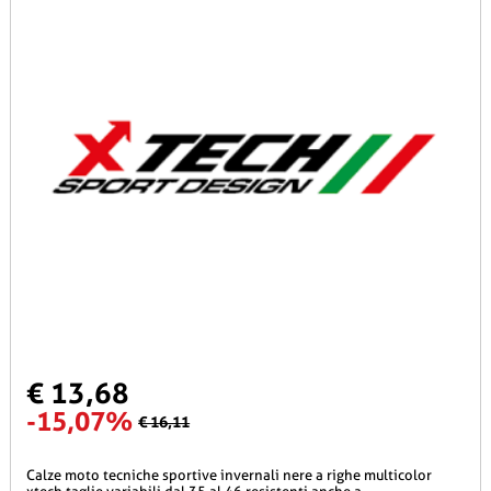
€ 13,68
-15,07%
€ 16,11
calze moto tecniche sportive invernali nere a righe multicolor