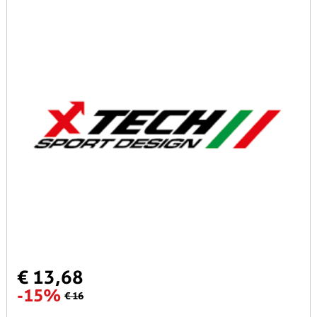
€ 13,68
-15%
€ 16