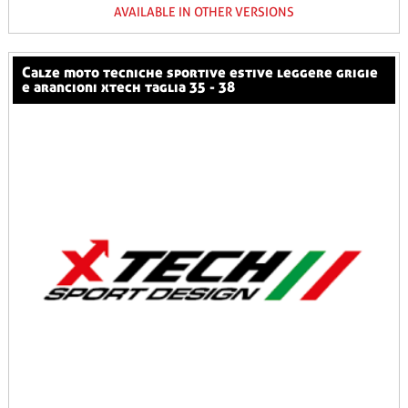
AVAILABLE IN OTHER VERSIONS
calze moto tecniche sportive estive leggere grigie
e arancioni xtech taglia 35 - 38