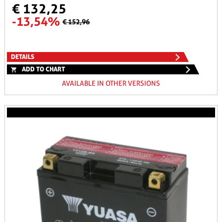
€ 132,25
-13,54%
€ 152,96
DETAILS
ADD TO CHART
AVAILABLE IN OTHER VERSIONS