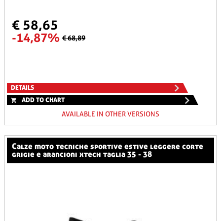
€ 58,65
-14,87%
€ 68,89
DETAILS
ADD TO CHART
AVAILABLE IN OTHER VERSIONS
calze moto tecniche sportive estive leggere corte
grigie e arancioni xtech taglia 35 - 38