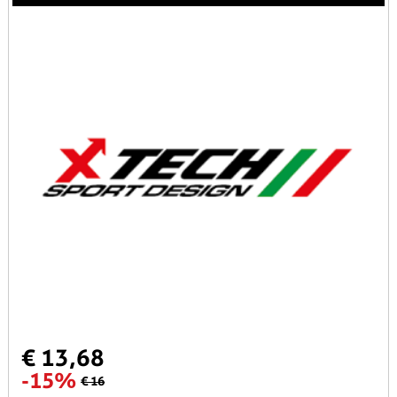
€ 13,68
-15%
€ 16