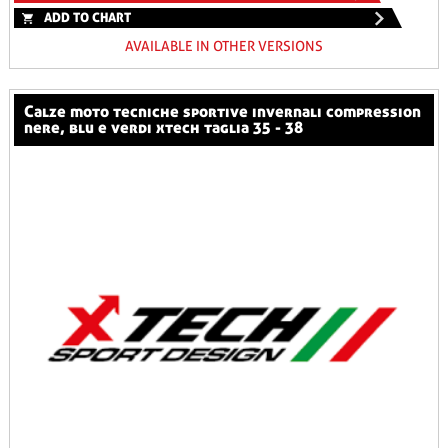
ADD TO CHART
AVAILABLE IN OTHER VERSIONS
calze moto tecniche sportive invernali compression
nere, blu e verdi xtech taglia 35 - 38