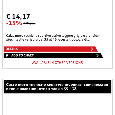
€ 14,17
-15%
€ 16,68
calze moto tecniche sportive estive leggere grigie e arancioni
xtech taglie variabili dal 35 al 46. questa tipologia di...
DETAILS
ADD TO CHART
AVAILABLE IN OTHER VERSIONS
calze moto tecniche sportive invernali compression
nere e arancioni xtech taglia 35 - 38