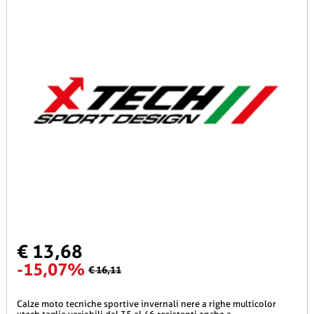
€ 13,68
-15,07%
€ 16,11
calze moto tecniche sportive invernali nere a righe multicolor