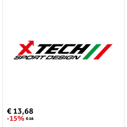
€ 13,68
-15%
€ 16