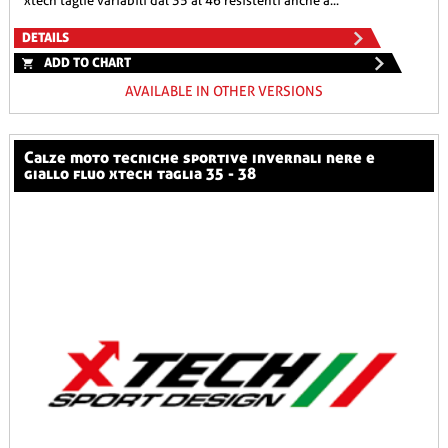
xtech taglie variabili dal 35 al 46 resistenti anche a...
DETAILS
ADD TO CHART
AVAILABLE IN OTHER VERSIONS
calze moto tecniche sportive invernali nere e
giallo fluo xtech taglia 35 - 38