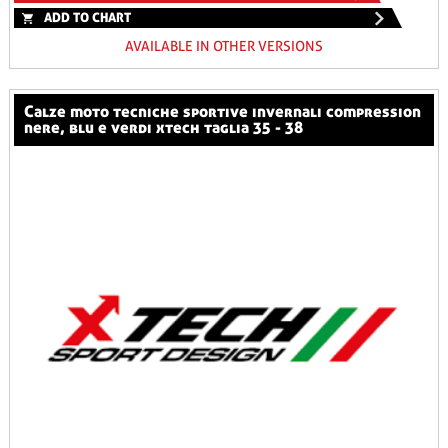
ADD TO CHART
AVAILABLE IN OTHER VERSIONS
calze moto tecniche sportive invernali compression
nere, blu e verdi xtech taglia 35 - 38