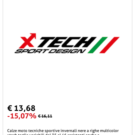
€ 13,68
-15,07%
€ 16,11
calze moto tecniche sportive invernali nere a righe multicolor