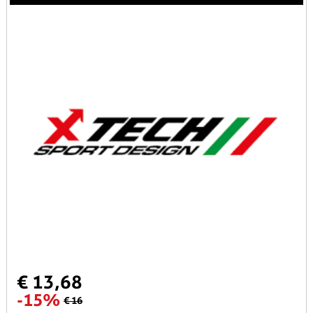
€ 13,68
-15%
€ 16