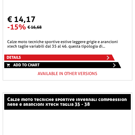
€ 14,17
-15%
€ 16,68
calze moto tecniche sportive estive leggere grigie e arancioni
xtech taglie variabili dal 35 al 46. questa tipologia di...
DETAILS
ADD TO CHART
AVAILABLE IN OTHER VERSIONS
calze moto tecniche sportive invernali compression
nere e arancioni xtech taglia 35 - 38