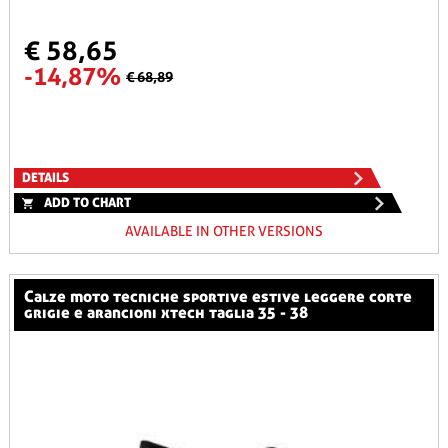
€ 58,65
-14,87%
€ 68,89
DETAILS
ADD TO CHART
AVAILABLE IN OTHER VERSIONS
calze moto tecniche sportive estive leggere corte
grigie e arancioni xtech taglia 35 - 38