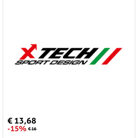
€ 13,68
-15%
€ 16