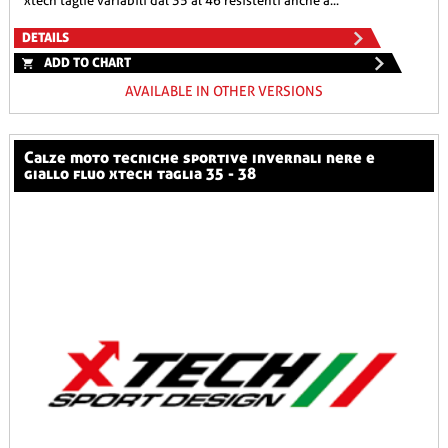
xtech taglie variabili dal 35 al 46 resistenti anche a...
DETAILS
ADD TO CHART
AVAILABLE IN OTHER VERSIONS
calze moto tecniche sportive invernali nere e
giallo fluo xtech taglia 35 - 38