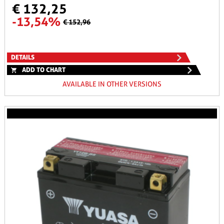
€ 132,25
-13,54%
€ 152,96
DETAILS
ADD TO CHART
AVAILABLE IN OTHER VERSIONS