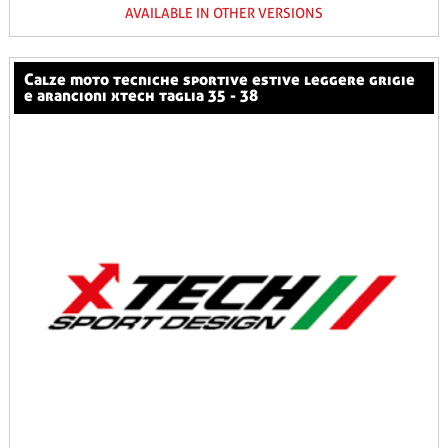
AVAILABLE IN OTHER VERSIONS
calze moto tecniche sportive estive leggere grigie
e arancioni xtech taglia 35 - 38