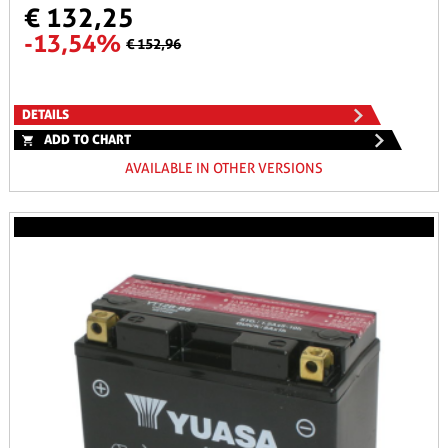
€ 132,25
-13,54%
€ 152,96
DETAILS
ADD TO CHART
AVAILABLE IN OTHER VERSIONS