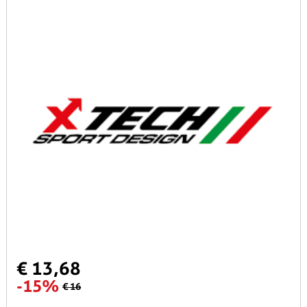
€ 13,68
-15%
€ 16