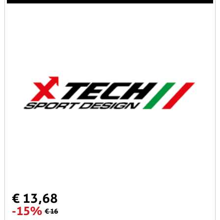
€ 13,68
-15%
€ 16