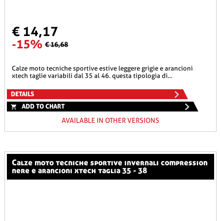
€ 14,17
-15%
€ 16,68
calze moto tecniche sportive estive leggere grigie e arancioni
xtech taglie variabili dal 35 al 46. questa tipologia di...
DETAILS
ADD TO CHART
AVAILABLE IN OTHER VERSIONS
calze moto tecniche sportive invernali compression
nere e arancioni xtech taglia 35 - 38