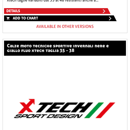
xtech taglie variabili dal 35 al 46 resistenti anche a...
DETAILS
ADD TO CHART
AVAILABLE IN OTHER VERSIONS
calze moto tecniche sportive invernali nere e
giallo fluo xtech taglia 35 - 38