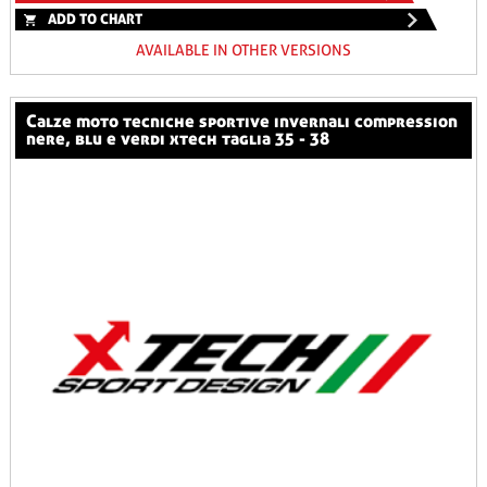
ADD TO CHART
AVAILABLE IN OTHER VERSIONS
calze moto tecniche sportive invernali compression
nere, blu e verdi xtech taglia 35 - 38