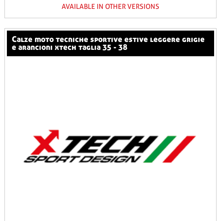
AVAILABLE IN OTHER VERSIONS
calze moto tecniche sportive estive leggere grigie
e arancioni xtech taglia 35 - 38