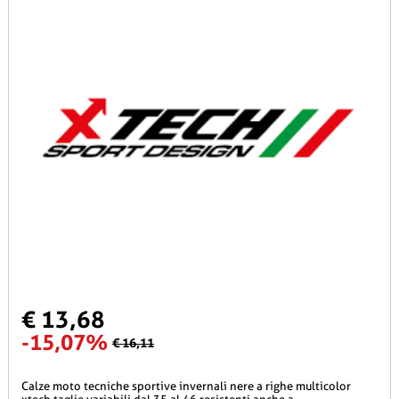
€ 13,68
-15,07%
€ 16,11
calze moto tecniche sportive invernali nere a righe multicolor