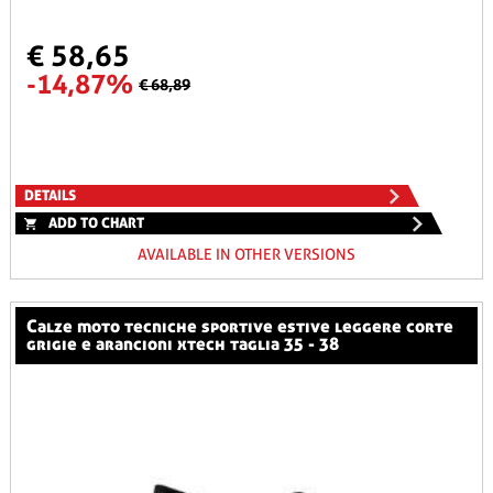
€ 58,65
-14,87%
€ 68,89
DETAILS
ADD TO CHART
AVAILABLE IN OTHER VERSIONS
calze moto tecniche sportive estive leggere corte
grigie e arancioni xtech taglia 35 - 38