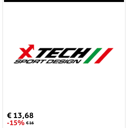
€ 13,68
-15%
€ 16