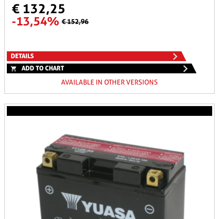
€ 132,25
-13,54%
€ 152,96
DETAILS
ADD TO CHART
AVAILABLE IN OTHER VERSIONS