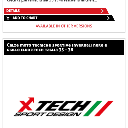
xtech taglie variabili dal 35 al 46 resistenti anche a...
DETAILS
ADD TO CHART
AVAILABLE IN OTHER VERSIONS
calze moto tecniche sportive invernali nere e
giallo fluo xtech taglia 35 - 38