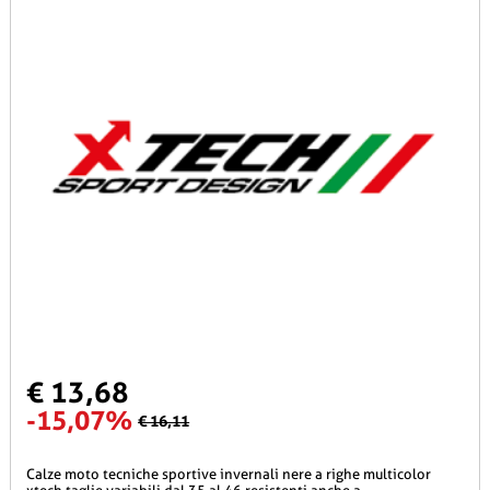
€ 13,68
-15,07%
€ 16,11
calze moto tecniche sportive invernali nere a righe multicolor