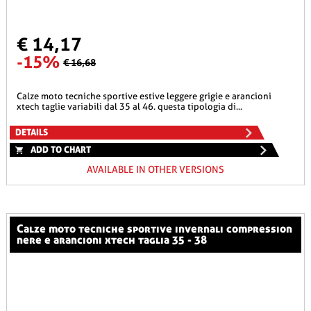
€ 14,17
-15%
€ 16,68
calze moto tecniche sportive estive leggere grigie e arancioni
xtech taglie variabili dal 35 al 46. questa tipologia di...
DETAILS
ADD TO CHART
AVAILABLE IN OTHER VERSIONS
calze moto tecniche sportive invernali compression
nere e arancioni xtech taglia 35 - 38