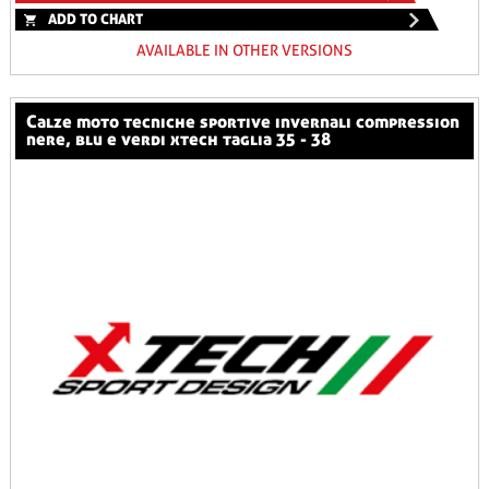
ADD TO CHART
AVAILABLE IN OTHER VERSIONS
calze moto tecniche sportive invernali compression
nere, blu e verdi xtech taglia 35 - 38