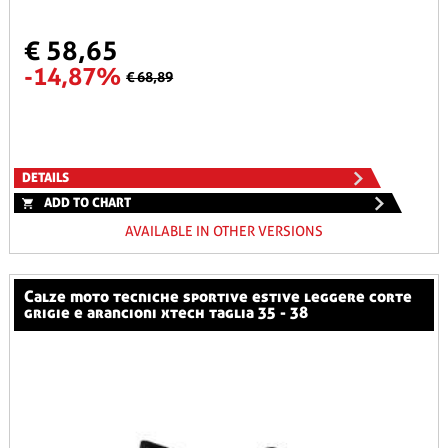
€ 58,65
-14,87%
€ 68,89
DETAILS
ADD TO CHART
AVAILABLE IN OTHER VERSIONS
calze moto tecniche sportive estive leggere corte
grigie e arancioni xtech taglia 35 - 38