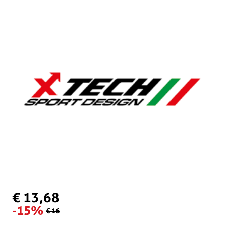
€ 13,68
-15%
€ 16