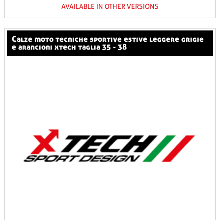
AVAILABLE IN OTHER VERSIONS
calze moto tecniche sportive estive leggere grigie
e arancioni xtech taglia 35 - 38