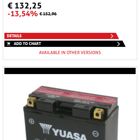
€ 132,25
-13,54%
€ 152,96
DETAILS
ADD TO CHART
AVAILABLE IN OTHER VERSIONS