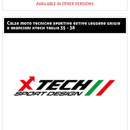
AVAILABLE IN OTHER VERSIONS
calze moto tecniche sportive estive leggere grigie
e arancioni xtech taglia 35 - 38