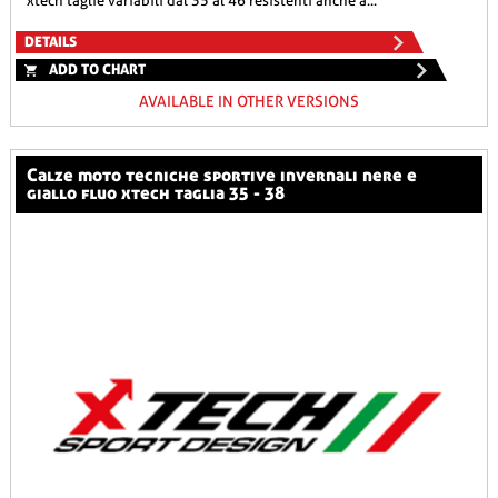
xtech taglie variabili dal 35 al 46 resistenti anche a...
DETAILS
ADD TO CHART
AVAILABLE IN OTHER VERSIONS
calze moto tecniche sportive invernali nere e
giallo fluo xtech taglia 35 - 38