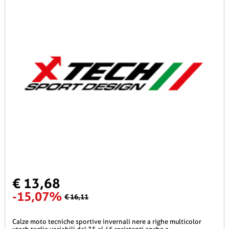
€ 13,68
-15,07%
€ 16,11
calze moto tecniche sportive invernali nere a righe multicolor