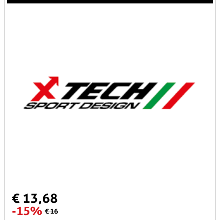
€ 13,68
-15%
€ 16