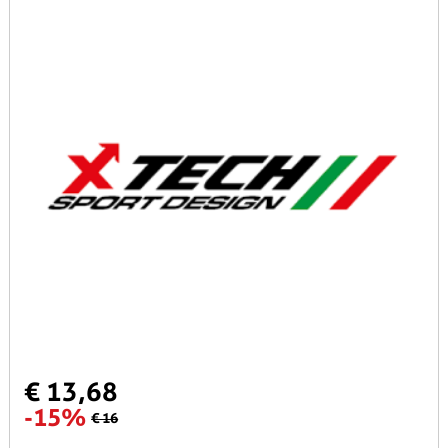
€ 13,68
-15%
€ 16