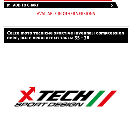
ADD TO CHART
AVAILABLE IN OTHER VERSIONS
calze moto tecniche sportive invernali compression
nere, blu e verdi xtech taglia 35 - 38