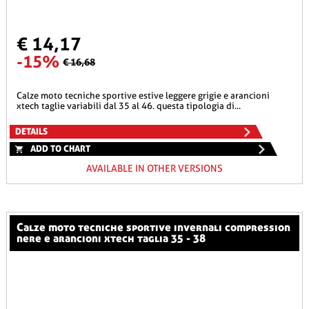
€ 14,17
-15%
€ 16,68
calze moto tecniche sportive estive leggere grigie e arancioni
xtech taglie variabili dal 35 al 46. questa tipologia di...
DETAILS
ADD TO CHART
AVAILABLE IN OTHER VERSIONS
calze moto tecniche sportive invernali compression
nere e arancioni xtech taglia 35 - 38