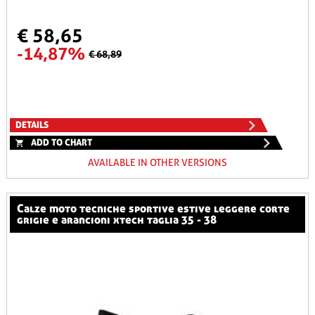
€ 58,65
-14,87%
€ 68,89
DETAILS
ADD TO CHART
AVAILABLE IN OTHER VERSIONS
calze moto tecniche sportive estive leggere corte
grigie e arancioni xtech taglia 35 - 38