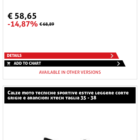
€ 58,65
-14,87%
€ 68,89
DETAILS
ADD TO CHART
AVAILABLE IN OTHER VERSIONS
calze moto tecniche sportive estive leggere corte
grigie e arancioni xtech taglia 35 - 38