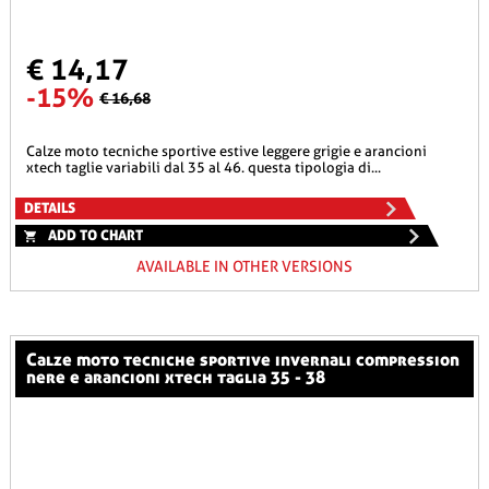
€ 14,17
-15%
€ 16,68
calze moto tecniche sportive estive leggere grigie e arancioni
xtech taglie variabili dal 35 al 46. questa tipologia di...
DETAILS
ADD TO CHART
AVAILABLE IN OTHER VERSIONS
calze moto tecniche sportive invernali compression
nere e arancioni xtech taglia 35 - 38