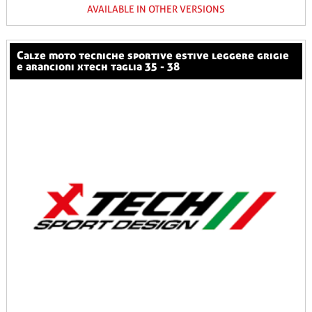
AVAILABLE IN OTHER VERSIONS
calze moto tecniche sportive estive leggere grigie
e arancioni xtech taglia 35 - 38