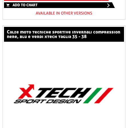
ADD TO CHART
AVAILABLE IN OTHER VERSIONS
calze moto tecniche sportive invernali compression
nere, blu e verdi xtech taglia 35 - 38