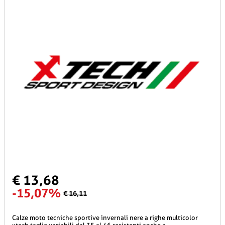
€ 13,68
-15,07%
€ 16,11
calze moto tecniche sportive invernali nere a righe multicolor