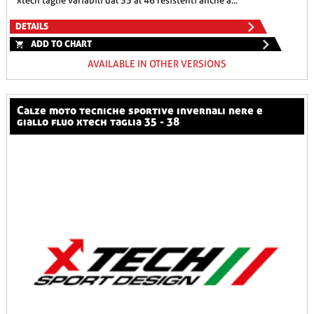
xtech taglie variabili dal 35 al 46 resistenti anche a...
DETAILS
ADD TO CHART
AVAILABLE IN OTHER VERSIONS
calze moto tecniche sportive invernali nere e
giallo fluo xtech taglia 35 - 38