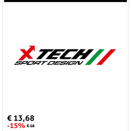
€ 13,68
-15%
€ 16