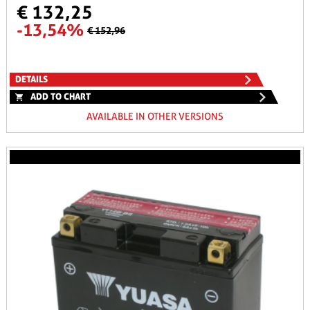
€ 132,25
-13,54%
€ 152,96
DETAILS
ADD TO CHART
AVAILABLE IN OTHER VERSIONS