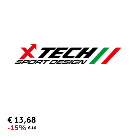
€ 13,68
-15%
€ 16