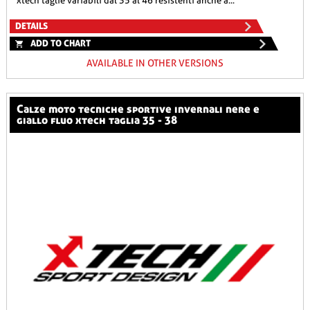
xtech taglie variabili dal 35 al 46 resistenti anche a...
DETAILS
ADD TO CHART
AVAILABLE IN OTHER VERSIONS
calze moto tecniche sportive invernali nere e
giallo fluo xtech taglia 35 - 38