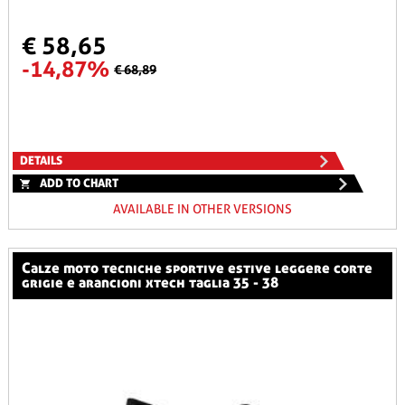
€ 58,65
-14,87%
€ 68,89
DETAILS
ADD TO CHART
AVAILABLE IN OTHER VERSIONS
calze moto tecniche sportive estive leggere corte
grigie e arancioni xtech taglia 35 - 38