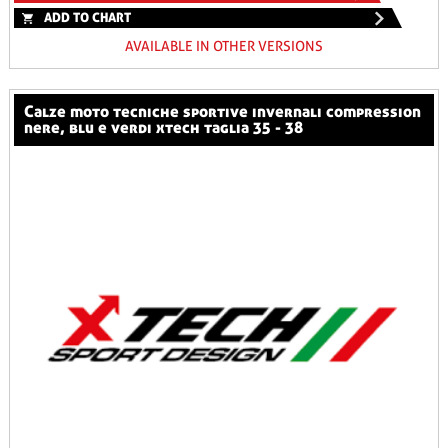
ADD TO CHART
AVAILABLE IN OTHER VERSIONS
calze moto tecniche sportive invernali compression
nere, blu e verdi xtech taglia 35 - 38