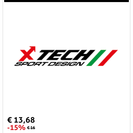
€ 13,68
-15%
€ 16