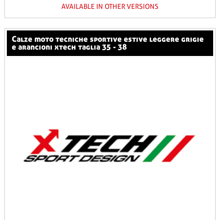
AVAILABLE IN OTHER VERSIONS
calze moto tecniche sportive estive leggere grigie
e arancioni xtech taglia 35 - 38