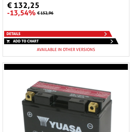
€ 132,25
-13,54%
€ 152,96
DETAILS
ADD TO CHART
AVAILABLE IN OTHER VERSIONS