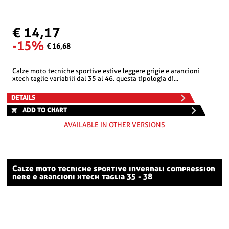
€ 14,17
-15%
€ 16,68
calze moto tecniche sportive estive leggere grigie e arancioni
xtech taglie variabili dal 35 al 46. questa tipologia di...
DETAILS
ADD TO CHART
AVAILABLE IN OTHER VERSIONS
calze moto tecniche sportive invernali compression
nere e arancioni xtech taglia 35 - 38