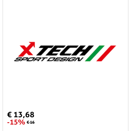
€ 13,68
-15%
€ 16