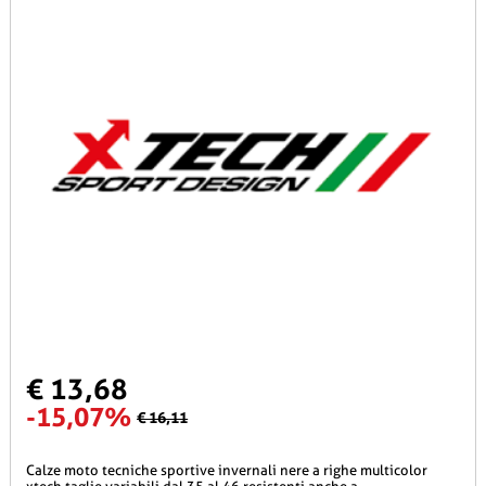
€ 13,68
-15,07%
€ 16,11
calze moto tecniche sportive invernali nere a righe multicolor