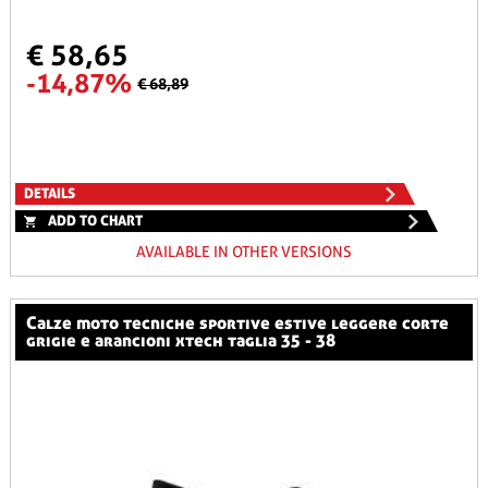
€ 58,65
-14,87%
€ 68,89
DETAILS
ADD TO CHART
AVAILABLE IN OTHER VERSIONS
calze moto tecniche sportive estive leggere corte
grigie e arancioni xtech taglia 35 - 38