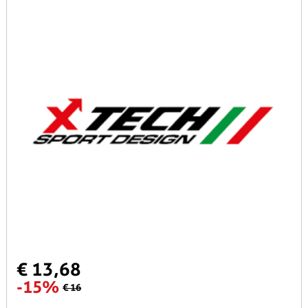
€ 13,68
-15%
€ 16