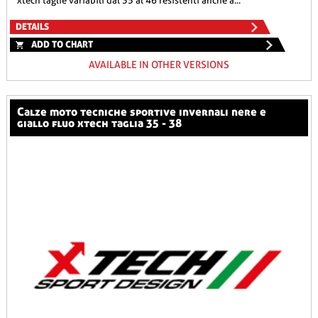
xtech taglie variabili dal 35 al 46 resistenti anche a...
DETAILS
ADD TO CHART
AVAILABLE IN OTHER VERSIONS
calze moto tecniche sportive invernali nere e
giallo fluo xtech taglia 35 - 38