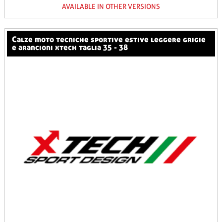
AVAILABLE IN OTHER VERSIONS
calze moto tecniche sportive estive leggere grigie
e arancioni xtech taglia 35 - 38