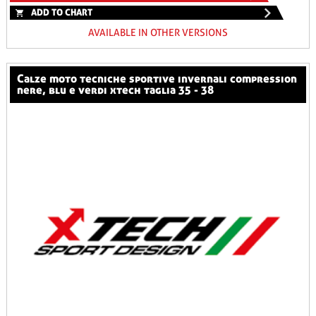
ADD TO CHART
AVAILABLE IN OTHER VERSIONS
calze moto tecniche sportive invernali compression
nere, blu e verdi xtech taglia 35 - 38