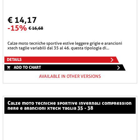
€ 14,17
-15%
€ 16,68
calze moto tecniche sportive estive leggere grigie e arancioni
xtech taglie variabili dal 35 al 46. questa tipologia di...
DETAILS
ADD TO CHART
AVAILABLE IN OTHER VERSIONS
calze moto tecniche sportive invernali compression
nere e arancioni xtech taglia 35 - 38