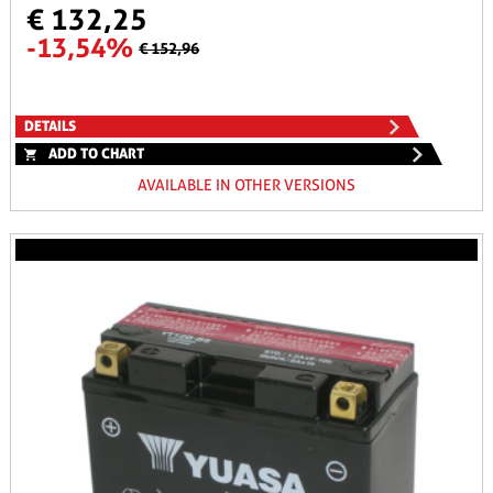
€ 132,25
-13,54%
€ 152,96
DETAILS
ADD TO CHART
AVAILABLE IN OTHER VERSIONS